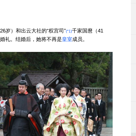
6岁）和出云大社的“权宫司”
千家国麿（41
(*1)
婚礼。结婚后，她将不再是
皇室
成员。