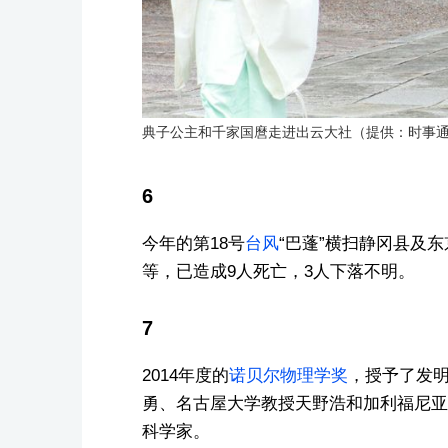
典子公主和千家国麿走进出云大社（提供：时事
6
今年的第18号
台风
“巴蓬”横扫静冈县及
等，已造成9人死亡，3人下落不明。
7
2014年度的
诺贝尔物理学奖
，授予了发明
勇、名古屋大学教授天野浩和加利福尼亚
科学家。