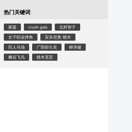
热门关键词
家庭
crush gals
北村智子
女子职业摔角
安东尼奥·猪木
巨人马场
广田纱久良
柳泽健
狮后飞鸟
猪木宽至