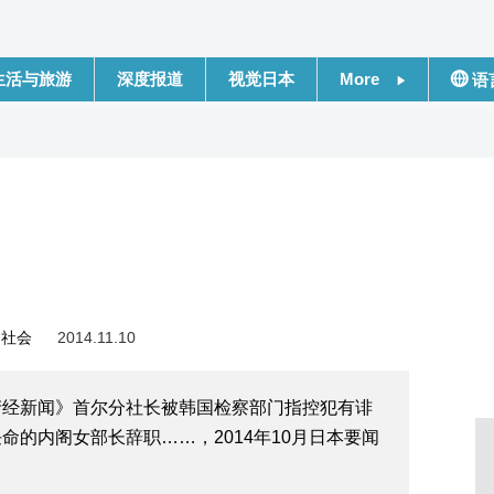
生活与旅游
深度报道
视觉日本
More
语
新闻
日本
话题
Engli
日本信息库
繁體
日本一瞥
Franç
社会
2014.11.10
人物访谈
Espa
产经新闻》首尔分社长被韩国检察部门指控犯有诽
东京
لعربية
的内阁女部长辞职……，2014年10月日本要闻
编辑部通知
Русс