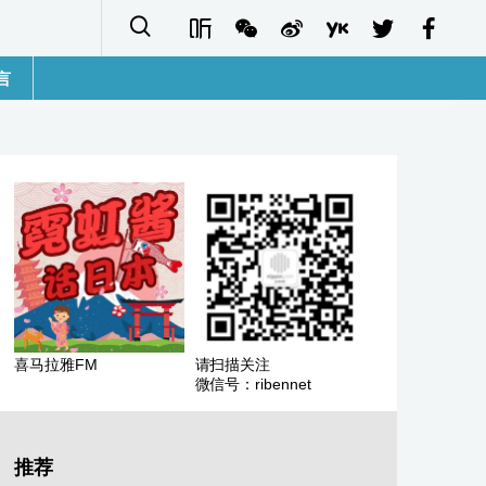
言
語
sh
字
ais
ñol
喜马拉雅FM
请扫描关注
微信号：ribennet
ا
кий
推荐