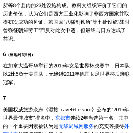
所等8个县内的23处设施构成。教科文组织评价了它们的
东京
历史价值，认为它们是西方工业化影响了非西方国家并取
得初次成功的见证。韩国因“八幡制铁所”等七处设施“战时
编辑部通知
曾强征朝鲜劳工”而反对此次申遗，但最终与日方达成了
共识。
SNS
6
（当地时间5日）
在加拿大温哥华举行的2015年女足世界杯决赛中，日本队
以2比5负于美国队，无缘继2011年德国女足世界杯后蝉联
冠军。
7
美国权威旅游杂志《漫旅Travel+Leisure》公布的“2015年
世界最佳城市”排名中，
京都市
连续2年当选第一名。其中
的一个重要因素被认为是
无线局域网服务
的充实等接待
外