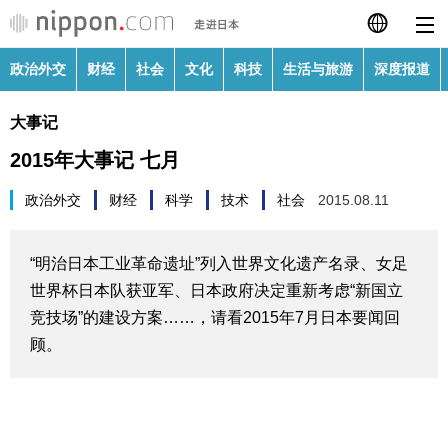
政治外交
财经
社会
文化
科技
生活与旅游
深度报道
日本語
大事记
English
2015年大事记 七月
繁體字
政治外交
政治外交
财经
科学
技术
社会
2015.08.11
Français
财经
“明治日本工业革命遗址”列入世界文化遗产名录、女足
Español
世界杯日本队获亚军、日本政府决定重新考虑“新国立
社会
竞技场”的建设方案……，请看2015年7月日本要闻回
العربية
顾。
文化
Русский
科技