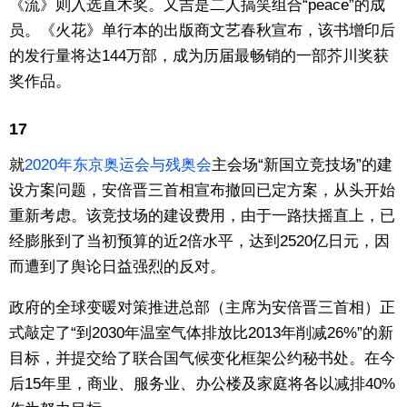
《流》则入选直木奖。又吉是二人搞笑组合“peace”的成
员。《火花》单行本的出版商文艺春秋宣布，该书增印后
的发行量将达144万部，成为历届最畅销的一部芥川奖获
奖作品。
17
就
2020年东京奥运会与残奥会
主会场“新国立竞技场”的建
设方案问题，安倍晋三首相宣布撤回已定方案，从头开始
重新考虑。该竞技场的建设费用，由于一路扶摇直上，已
经膨胀到了当初预算的近2倍水平，达到2520亿日元，因
而遭到了舆论日益强烈的反对。
政府的全球变暖对策推进总部（主席为安倍晋三首相）正
式敲定了“到2030年温室气体排放比2013年削减26%”的新
目标，并提交给了联合国气候变化框架公约秘书处。在今
后15年里，商业、服务业、办公楼及家庭将各以减排40%