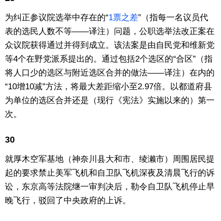
为纠正参议院选举中存在的“
1票之差
”（指每一名议员代
表的选民人数不等——译注）问题，公职选举法改正案在
众议院获得通过并得到成立。该法案是由自民党和维新党
等4个在野党派系提出的。通过包括2个选区的“合区”（指
将人口少的选区与附近选区合并的做法——译注）在内的
“10增10减”方法，将最大差距缩小至2.97倍。以都道府县
为单位的选区合并还是（现行《宪法》实施以来的）第一
次。
30
就厚木空军基地（神奈川县大和市、绫濑市）周围居民提
起的要求禁止美军飞机和自卫队飞机深夜及清晨飞行的诉
讼，东京高等法院继一审判决后，勒令自卫队飞机停止早
晚飞行，驳回了中央政府的上诉。