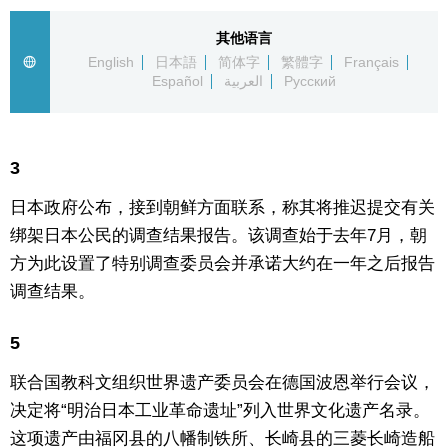
生活与旅游
其他语言
English
日本語
简体字
繁體字
Français
Español
العربية
Русский
深度报道
视觉日本
3
新闻
日本政府公布，接到朝鲜方面联系，称其将推迟提交有关
绑架日本公民的调查结果报告。该调查始于去年7月，朝
话题
方为此设置了特别调查委员会并承诺大约在一年之后报告
调查结果。
日本信息库
5
日本一瞥
联合国教科文组织世界遗产委员会在德国波恩举行会议，
决定将“明治日本工业革命遗址”列入世界文化遗产名录。
人物访谈
这项遗产由福冈县的八幡制铁所、长崎县的三菱长崎造船