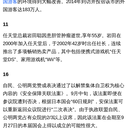
国游客
的环境得到大幅改善。2014年到访并投宿该市的外
国游客达183万人。
11
任天堂总裁岩田聪因患胆管肿瘤逝世,享年55岁。岩田在
2000年加入任天堂后，于2002年42岁时出任社长，连续
推出了多项畅销热卖产品，其中包括便携式游戏机“任天
堂DS”、家用游戏机“Wii”等。
16
自民、公明两党赞成表决通过了以解禁集体自卫权为核心
内容的《安全保障关联法案》。9月中旬，该法案即便在
参议院遭到否决，根据日本国会“60日规则”，安保法案可
以重新返回众议院进行“二次表决”。由于执政联盟自民、
公明两党占有众院的2/3以上议席，因此该法案在会期至9
月27日的本届国会上得以成立的可能性很大。