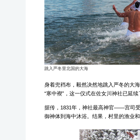
跳入严冬里北国的大海
身着兜裆布，毅然决然地跳入严冬的大海
“寒中褉”，这一仪式在佐女川神社已延续了
据传，1831年，神社最高神官——宫司
御神体到海中沐浴。结果，村里的渔业和