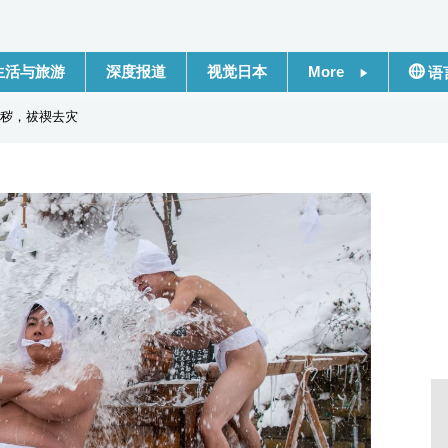
生活与旅游
深度报道
视觉日本
More
语
新闻
日本
秽，祓禊去灾
话题
Engli
日本信息库
繁體
日本一瞥
Franç
人物访谈
Espa
东京
لعربية
编辑部通知
Русс