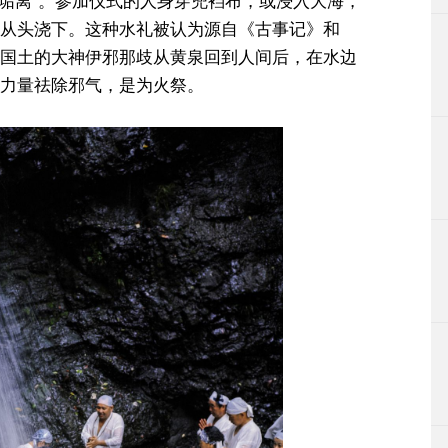
“水垢离”。参加仪式的人身穿兜裆布，或浸入大海，
从头浇下。这种水礼被认为源自《古事记》和
国土的大神伊邪那歧从黄泉回到人间后，在水边
力量祛除邪气，是为火祭。