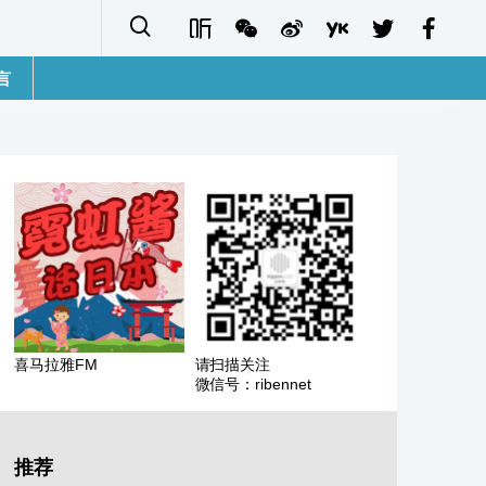
言
語
sh
字
ais
ñol
喜马拉雅FM
请扫描关注
微信号：ribennet
ا
кий
推荐