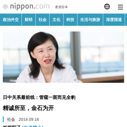
政治外交
财经
社会
文化
科技
生活与旅游
深度报道
日本語
English
繁體字
政治外交
Français
财经
Español
社会
العربية
日中关系最前线：管窥一斑而见全豹
文化
精诚所至，金石为开
Русский
科技
社会
2014.09.16