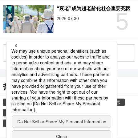
“衰老”成为超老龄化社会重要死因
5
2026.07.30
更多
热门关键词
lgbt
双性恋者
同志
同性伴侣
同性恋
女同性恋者
女性
府中青年之家事件
性别认同障碍
性少数群体