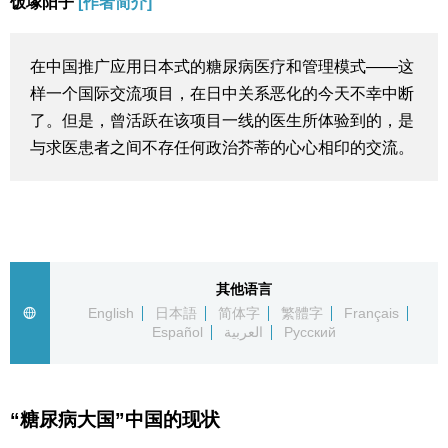
饭塚阳子
[作者简介]
生活与旅游
在中国推广应用日本式的糖尿病医疗和管理模式——这
深度报道
样一个国际交流项目，在日中关系恶化的今天不幸中断
了。但是，曾活跃在该项目一线的医生所体验到的，是
视觉日本
与求医患者之间不存任何政治芥蒂的心心相印的交流。
新闻
话题
其他语言
English
日本語
简体字
繁體字
Français
日本信息库
Español
العربية
Русский
日本一瞥
“糖尿病大国”中国的现状
人物访谈