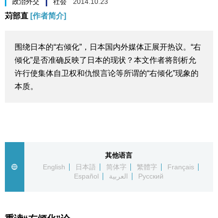
政治外交
社会
2014.10.23
生活与旅游
苅部直
[作者简介]
深度报道
围绕日本的“右倾化”，日本国内外媒体正展开热议。“右
倾化”是否准确反映了日本的现状？本文作者将剖析允
视觉日本
许行使集体自卫权和仇恨言论等所谓的“右倾化”现象的
本质。
新闻
话题
日本信息库
其他语言
English
日本語
简体字
繁體字
Français
Español
العربية
Русский
日本一瞥
人物访谈