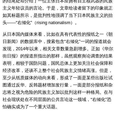
的结尾处却介绍了一位主张日本应拥有自主核武器的民族
主义年轻议员的言论。于是，文章给读者留下的印象就正
如其标题所示，是批判性地强调了当下日本民族主义的抬
头——“右倾化”（rising nationalism）。
从日本国内媒体来看，比如在具有代表性的报纸之一《朝
日新闻》的数据库中，搜索包含“右倾化”一词的报道就会
发现，2014年以来，相关文章数量急剧增多。正如《华尔
街日报》的报道所指出的那样，虽然观察舆论调查的结果
表明，相较于国防问题，国民总体上更加关注社会保障和
经济改革，还谈不上整个社会民族主义情绪高涨。但是，
至少从纸质媒体的动向来看，形成了一面是某些出版社试
图通过反华、反韩题材增加发行量，一面是部分报纸和杂
志将之视为危险的民族主义加以批判这样一种格局。在与
社会现状处在不同层面的公共言论这一领域，“右倾化”恐
怕确实成为了一个重大话题。