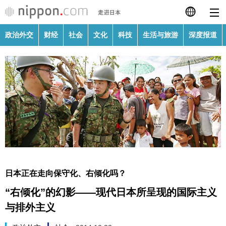
政治外交
财经
社会
文化
科技
生活与旅游
深度报道
日本語
English
繁體字
政治外交
Français
财经
Español
社会
العربية
日本正在走向保守化、右倾化吗？
文化
“右倾化”的幻影——现代日本所呈现的国际主义
Русский
与排外主义
科技