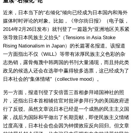
重读“右倾化”论
东京
近来，日本当下的“右倾化”倾向已经成为日本国内和海外
媒体时时评论的对象。比如，《华尔街日报》（电子版，
编辑部通知
2014年2月26日发布）就刊登了一篇题为“亚洲地区关系紧
张导致日本民族主义抬头”（Tensions in Asia Stoke
Rising Nationalism in Japan）的长篇署名报道。该报道
SNS
一方面指出不仅《WiLL》等带有浓厚民族主义色彩的杂
志热销，露骨侮蔑中韩两国的书刊大量涌现，而且持此类
政见的候选人还会在选举中赢得较多选票，这已经成为了
日本社会的“集体情绪”（collective mood）。
另一方面，报道刊登了安倍晋三首相参拜靖国神社的照
片，还指出日本首相辅佐官对批评参拜行为的美国政府进
行了反驳。虽然文章说日本已经是一个成熟的民主主义国
家，战后为国际和平做出了长期贡献，即使民族主义情绪
过度高涨，日本社会也会因为钟摆效应反向回归。但文章