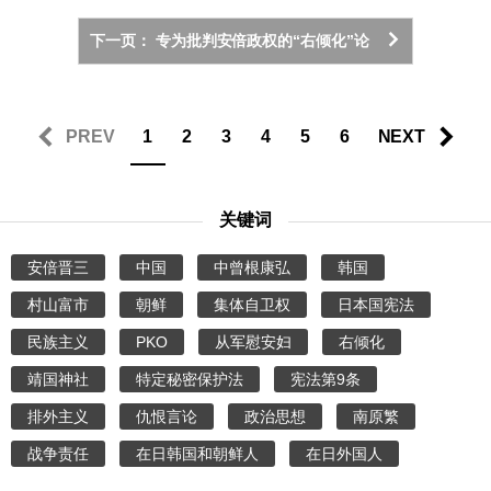
下一页： 专为批判安倍政权的“右倾化”论
PREV
1
2
3
4
5
6
NEXT
关键词
安倍晋三
中国
中曾根康弘
韩国
村山富市
朝鲜
集体自卫权
日本国宪法
民族主义
PKO
从军慰安妇
右倾化
靖国神社
特定秘密保护法
宪法第9条
排外主义
仇恨言论
政治思想
南原繁
战争责任
在日韩国和朝鲜人
在日外国人