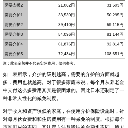
需要支援2
21,062円
31,593円
需要介护1
33,530円
50,295円
需要介护2
39,410円
59,115円
需要介护3
54,096円
81,144円
需要介护4
61,876円
92,814円
需要介护5
72,434円
108,651円
注：此表金额并不代表实际费用，仅供参考。
如上表所示，介护的级别越高，需要的介护的方面就越
多，费用也就越高。对于很多家庭来说，每个月从养老金
中支付这么多费用其实是很困难的。因此日本还制定了一
种非常人性化的减免制度。
对于收入和资产较低的家庭，在使用介护保险设施时，针
对每月伙食费和和住房费用有一种减免的制度。根据每个
市区町村的不同，其认定方法及缴纳的金额也不同，所以