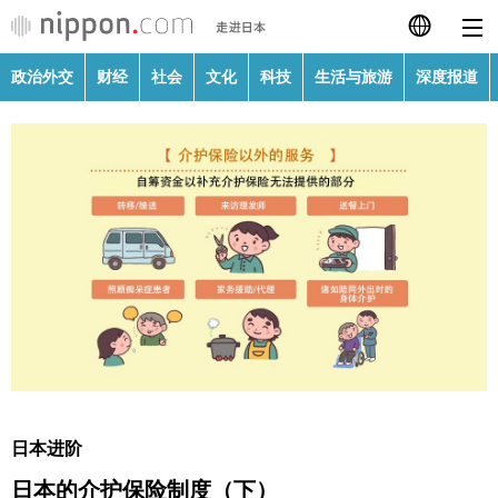
政治外交
财经
社会
文化
科技
生活与旅游
深度报道
日本語
English
繁體字
政治外交
Français
财经
Español
社会
العربية
文化
Русский
日本进阶
科技
日本的介护保险制度（下）