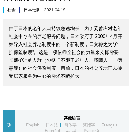
生活与旅游
社会
日本进阶
2021.04.19
深度报道
由于日本的老年人口持续急速增长，为了妥善应对老年
社会中存在的养老服务问题，日本政府于 2000年4月开
视觉日本
始导入社会养老制度中的一个新制度，日文称之为“介
护保险制度”。这是一项依靠全社会的力量来支撑需要
新闻
长期护理的人群（包括但不限于老年人、残障人士、病
患等）的社会保险制度。目前，日本的社会养老正以接
话题
受居家服务为中心的需求不断扩大。
日本信息库
日本一瞥
其他语言
English
日本語
简体字
繁體字
Français
人物访谈
Español
العربية
Русский