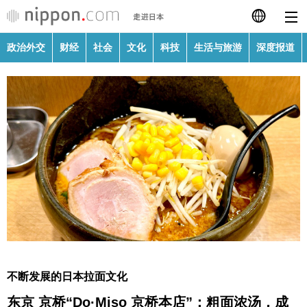
政治外交
财经
社会
文化
科技
生活与旅游
深度报道
日本語
English
繁體字
政治外交
Français
财经
Español
社会
العربية
文化
Русский
不断发展的日本拉面文化
科技
东京 京桥“Do·Miso 京桥本店”：粗面浓汤，成