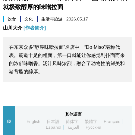
就极致醇厚的味噌拉面
生活与旅游
饮食
文化
生活与旅游
2026.05.17
深度报道
山川大介
[作者简介]
视觉日本
在东京众多“醇厚味噌拉面”名店中，“Do·Miso”堪称代
表。筋道十足的粗面，第一口就能让你感觉到扑面而来
新闻
的浓郁味噌香。汤汁风味浓烈，融合了动物性的鲜美和
猪背脂的醇厚。
话题
日本信息库
日本一瞥
其他语言
English
日本語
简体字
繁體字
Français
Español
العربية
Русский
人物访谈