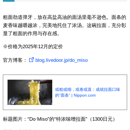
东京
粗面劲道弹牙，放在高盐高油的面汤里毫不逊色。面条的
麦香味越嚼越浓，完美地托住了浓汤。这碗拉面，充分彰
编辑部通知
显了粗面的作用与存在感。
SNS
※价格为2025年12月的定价
官方博客：
blog.livedoor.jp/do_miso
或粗或细，或卷或直：成就拉面口味
的“面条” | Nippon.com
标题图片：“Do·Miso”的“特浓味噌拉面”（1300日元）