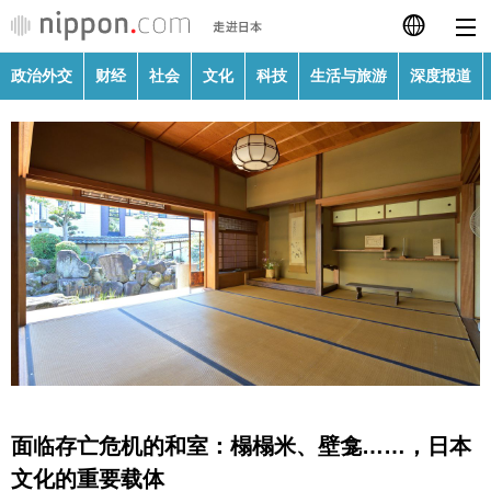
政治外交
财经
社会
文化
科技
生活与旅游
深度报道
日本語
English
繁體字
政治外交
Français
财经
Español
社会
العربية
文化
Русский
面临存亡危机的和室：榻榻米、壁龛……，日本
科技
文化的重要载体