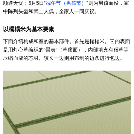
顺遂无忧；5月5日“
端午节（男孩节）
”则为男孩而设，家
中陈列头盔和武士人偶，全家人一同庆祝。
以榻榻米为基本要素
下面介绍构成和室的基本部件。首先是榻榻米。它的表面
是用灯心草编织的“畳表”（草席面），内部填充有稻草等
压缩而成的芯材。较长一边则用布制的边条进行包边。