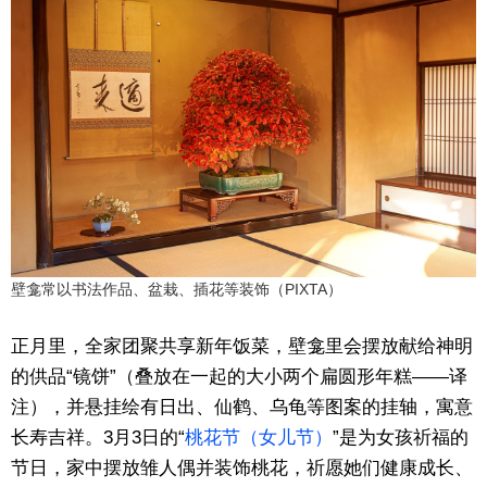
壁龛常以书法作品、盆栽、插花等装饰（PIXTA）
正月里，全家团聚共享新年饭菜，壁龛里会摆放献给神明
的供品“镜饼”（叠放在一起的大小两个扁圆形年糕——译
注），并悬挂绘有日出、仙鹤、乌龟等图案的挂轴，寓意
长寿吉祥。3月3日的“
桃花节（女儿节）
”是为女孩祈福的
节日，家中摆放雏人偶并装饰桃花，祈愿她们健康成长、