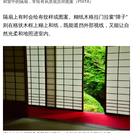
和室中的隔扇，常绘有风景或吉祥图案（PIXTA）
隔扇上有时会绘有纹样或图案。糊纸木格拉门拉窗“障子”
则在格状木框上糊上和纸，既能遮挡外部视线，又能让自
然光柔和地照进室内。