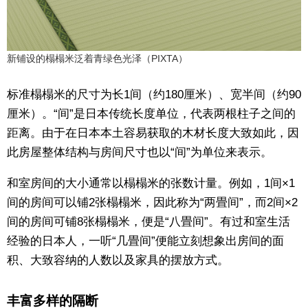
新铺设的榻榻米泛着青绿色光泽（PIXTA）
标准榻榻米的尺寸为长1间（约180厘米）、宽半间（约90
厘米）。“间”是日本传统长度单位，代表两根柱子之间的
距离。由于在日本本土容易获取的木材长度大致如此，因
此房屋整体结构与房间尺寸也以“间”为单位来表示。
和室房间的大小通常以榻榻米的张数计量。例如，1间×1
间的房间可以铺2张榻榻米，因此称为“两畳间”，而2间×2
间的房间可铺8张榻榻米，便是“八畳间”。有过和室生活
经验的日本人，一听“几畳间”便能立刻想象出房间的面
积、大致容纳的人数以及家具的摆放方式。
丰富多样的隔断