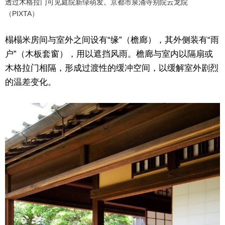
透过木格拉门可见庭院新绿萌发。京都市泉涌寺别院云龙院
（PIXTA）
榻榻米房间与室外之间设有“缘”（檐廊），其外侧装有“雨
户”（木板套窗），用以遮挡风雨。檐廊与室内以隔扇或
木格拉门相隔，形成过渡性的缓冲空间，以缓解室外剧烈
的温差变化。