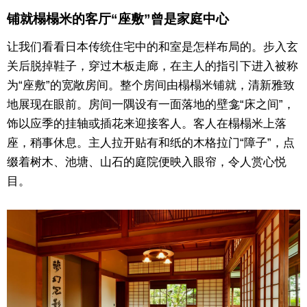
铺就榻榻米的客厅“座敷”曾是家庭中心
东京
让我们看看日本传统住宅中的和室是怎样布局的。步入玄
编辑部通知
关后脱掉鞋子，穿过木板走廊，在主人的指引下进入被称
为“座敷”的宽敞房间。整个房间由榻榻米铺就，清新雅致
地展现在眼前。房间一隅设有一面落地的壁龛“床之间”，
SNS
饰以应季的挂轴或插花来迎接客人。客人在榻榻米上落
座，稍事休息。主人拉开贴有和纸的木格拉门“障子”，点
缀着树木、池塘、山石的庭院便映入眼帘，令人赏心悦
目。