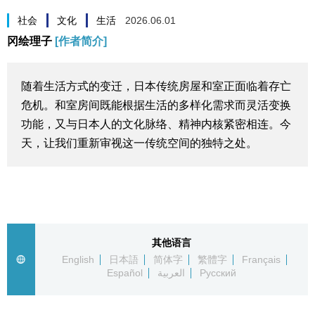
生活与旅游
社会
文化
生活
2026.06.01
冈绘理子
[作者简介]
深度报道
随着生活方式的变迁，日本传统房屋和室正面临着存亡
视觉日本
危机。和室房间既能根据生活的多样化需求而灵活变换
功能，又与日本人的文化脉络、精神内核紧密相连。今
新闻
天，让我们重新审视这一传统空间的独特之处。
话题
日本信息库
其他语言
English
日本語
简体字
繁體字
Français
日本一瞥
Español
العربية
Русский
人物访谈