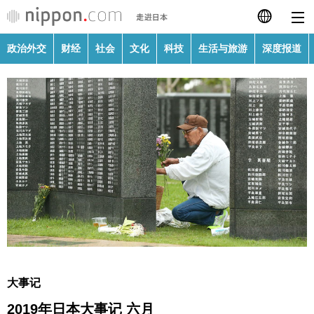
政治外交
财经
社会
文化
科技
生活与旅游
深度报道
日本語
English
繁體字
政治外交
Français
财经
Español
社会
العربية
文化
Русский
大事记
科技
2019年日本大事记 六月