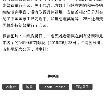
统普京举行会谈。关于包含北方领土问题在内的和平条约
缔结谈判事宜，没有取得具体进展。安倍首相27日分别会
见了中国国家主席习近平、印度总理莫迪等，28日还与美
国总统特朗普举行了会谈。
标题图片：冲绳慰灵日，一名死难者遗属在刻有父亲和兄
弟名字的“和平碑”前献花（2019年6月23日，冲绳县线满
市和平纪念公园，时事社）
关键词
养老金
地震
Japan Timeline
田边圣子