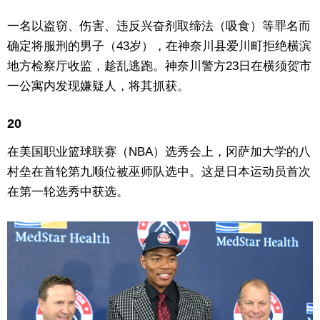
一名以盗窃、伤害、违反兴奋剂取缔法（吸食）等罪名而
确定将服刑的男子（43岁），在神奈川县爱川町拒绝横滨
地方检察厅收监，趁乱逃跑。神奈川警方23日在横须贺市
一公寓内发现嫌疑人，将其抓获。
20
在美国职业篮球联赛（NBA）选秀会上，冈萨加大学的八
村垒在首轮第九顺位被巫师队选中。这是日本运动员首次
在第一轮选秀中获选。