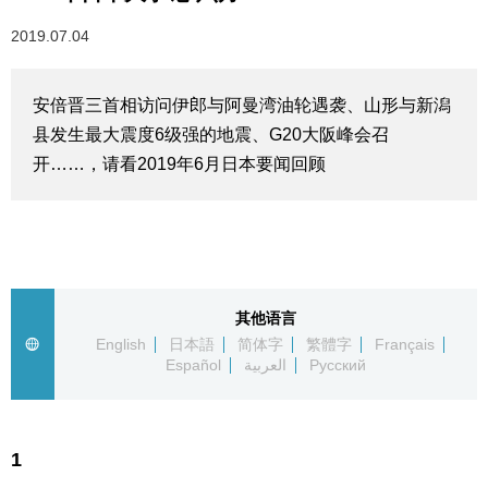
生活与旅游
2019.07.04
深度报道
安倍晋三首相访问伊郎与阿曼湾油轮遇袭、山形与新潟
县发生最大震度6级强的地震、G20大阪峰会召
视觉日本
开……，请看2019年6月日本要闻回顾
新闻
话题
其他语言
日本信息库
English
日本語
简体字
繁體字
Français
Español
العربية
Русский
日本一瞥
1
人物访谈