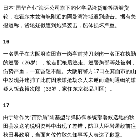
日本“国华产业”海运公司旗下的化学品液货船等两艘货
轮，在霍尔木兹海峡附近的阿曼湾海域遭到袭击。据有关
报道称，货轮疑似遭到炮弹袭击，船体损坏严重。
16
一名男子在大阪府吹田市一岗亭前持刀刺伤一名正在执勤
的巡警（26岁），抢走配枪后逃走。巡警胸部等处被刺，
伤势严重，一直昏迷不醒。大阪府警方17日在箕面市的山
中发现并逮捕了此前因涉嫌抢劫杀人未遂而遭到通缉的嫌
疑人饭森裕次郎（33岁，家住东京都品川区）。
17
由于给作为“宙斯盾”陆基型导弹防御系统部署候选地的秋
田县发送的说明资料中出现了差错，防卫大臣岩屋毅前往
秋田县政府，当面向佐竹敬久知事等人表达了歉意。