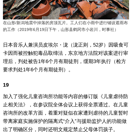
在山形/新潟地震中掉落的房顶瓦片。工人们在小雨中进行铺设遮雨布
的工作（2019年6月19日下午，山形县鹤冈市小岩川，时事社）
日本音乐人兼演员皮埃尔・泷（泷正则，52岁）因吸食可
卡因而被控触犯毒品取缔法，东京地方法院对该案进行审
理后，判处被告1年6个月有期徒刑，缓期3年执行（检方
要求判处1年6个月有期徒刑）。
19
加入了强化儿童咨询所功能等内容的修订版《儿童虐待防
止相关法》，在参议院全体会议上获得全票通过。在儿童
咨询所的改革方面，着重对疑似在家遭到虐待的儿童暂时
带离家庭实施保护的隔离式“介入”与援助监护人的功能做
出了明确区分，同时还明文规定禁止父母体罚孩子。