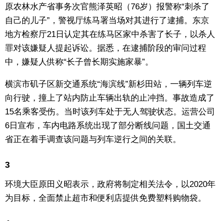
原农林水产省事务次官熊泽英昭（76岁）报警称“刺杀了
东京
自己的儿子”，警视厅练马署当场对其进行了逮捕。东京
地方检察厅21日认定其在练马区家中杀害了长子，以杀人
编辑部通知
罪对该嫌疑人提起诉讼。据悉，在逮捕阶段的审问过程
中，嫌疑人供称“长子曾长期实施家暴”。
SNS
横滨市矶子区新交通系统“海滨线”新杉田站，一辆列车逆
向行驶，撞上了站内防止车辆出轨的止冲挡。事故造成了
15名乘客受伤。当时该列车处于无人驾驶状态。运营公司
6日宣布，车内电路系统出现了部分断线问题，国土交通
省正在着手调查该问题与列车逆行之间的关联。
3
环境大臣原田义昭表示，政府将制定相关法令，以2020年
为目标，全面禁止超市和便利店提供免费塑料购物袋。