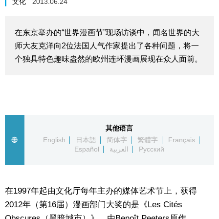
文化
2013.06.24
生活与旅游
在东京举办的“世界漫画节”现场访谈中，闻名世界的大
深度报道
师大友克洋向2位法国人气作家提出了各种问题，将一
个独具特色趣味盎然的欧州连环漫画展现在众人面前。
视觉日本
新闻
话题
其他语言
English
日本語
简体字
繁體字
Français
Español
العربية
Русский
日本信息库
日本一瞥
在1997年起由文化厅每年主办的媒体艺术节上，获得
2012年（第16届）漫画部门大奖的是《Les Cités
人物访谈
Obscures（黑暗城市）》，由Benoît Peeters原作，