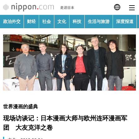
政治外交
财经
社会
文化
科技
生活与旅游
深度报道
日本語
English
繁體字
政治外交
Français
财经
Español
社会
العربية
世界漫画的盛典
文化
现场访谈记：日本漫画大师与欧州连环漫画军
Русский
团 大友克洋之卷
科技