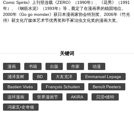
Comic Spirits》上刊登连载《ZERO》（1990年）、《花男》（1991
年）、《钢筋水泥》（1993年）等，奠定了在漫画界的稳固地位。
2000年《Go go monster》获日本漫画家协会特別奖、2006年《竹光
侍》获文化厅媒体艺术节优秀奖和手冢治虫文化奖的漫画大奖。
关键词
漫画
书籍
出版
作家
动漫
浦泽直树
BD
大友克洋
Emmanuel Lepage
Bastien Vivès
François Schuiten
Benoît Peeters
连环漫画
世界漫画节
AKIRA
贝涅•彼特
冯索瓦•史奇顿