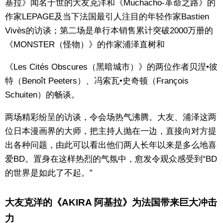
基拉》闻名于世的大友克洋和《Muchacho-革命之路》的
作家LEPAGE及当下法国最引人注目的年轻作家Bastien
Vivès的访谈；第二场是单行本销售累计突破2000万册的
《MONSTER（怪物）》的作家浦泽直树和
《Les Cités Obscures（黑暗城市）》的两位作者贝涅•彼
特（Benoît Peeters）、冯索瓦•史奇顿（François
Schuiten）的畅谈。
两场精彩纷呈的访谈，令会场热气沸腾。大友、浦泽这两
位日本漫画界的大师，把主持人抛在一边，直接向对方提
出各种问题，由此可以看出他们两人长年以来是多么地喜
爱BD。置身在这样热烈的气氛中，愈发令观众感受到“BD
的世界是如此了不起。”
大友克洋的《AKIRA 阿基拉》为法国带来巨大冲击
力