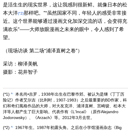
是活生生的现实世界，这让我感到很新鲜。就像日本的松
本大洋
那样吧。”“虽然国家不同，年轻人的感受非常接
(*2)
近。这个世界能够通过漫画文化加深交流的话，会变得充
满欢乐”——大师放眼漫画之未来的眼中，令人感到了希
望。
（现场访谈 第二场“浦泽直树之卷”）
采访：柳泽美帆
摄影：花井智子
(*1)
^
本名尚•吉罗，1938年出生在巴黎巿郊。被认为是继《丁丁历
险记》作者艾尔吉（比利时，1907-1983）之后最重要的BD作家，科
幻和奇幻風格作品的大师，对大友克洋、浦泽直树、宫崎骏、松本大
洋等人都产生了巨大影响。代表作有《L'Incal》（原作Alejandro
Jodorowsky）、《Arzach》等。2012年3月去世。
(*2)
^
1967年生。1987年初露头角。之后在小学馆漫画杂志《Big