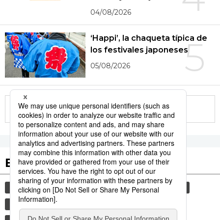
04/08/2026
‘Happi’, la chaqueta típica de
5
los festivales japoneses
05/08/2026
More in this series
Etiquetas destacadas
cultura
sociedad
gastronomía
vida
comida
historia
jiji press
turismo