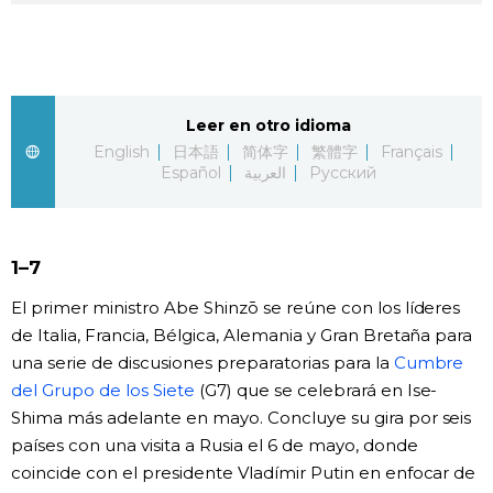
Vida
Guía de Japón
Leer en otro idioma
English
日本語
简体字
繁體字
Français
Vídeos e imágenes
Español
العربية
Русский
En profundidad
1–7
Más
El primer ministro Abe Shinzō se reúne con los líderes
de Italia, Francia, Bélgica, Alemania y Gran Bretaña para
Noticias
official SNS
una serie de discusiones preparatorias para la
Cumbre
del Grupo de los Siete
(G7) que se celebrará en Ise-
Datos de Japón
Shima más adelante en mayo. Concluye su gira por seis
países con una visita a Rusia el 6 de mayo, donde
Fragmentos de Japón
coincide con el presidente Vladímir Putin en enfocar de