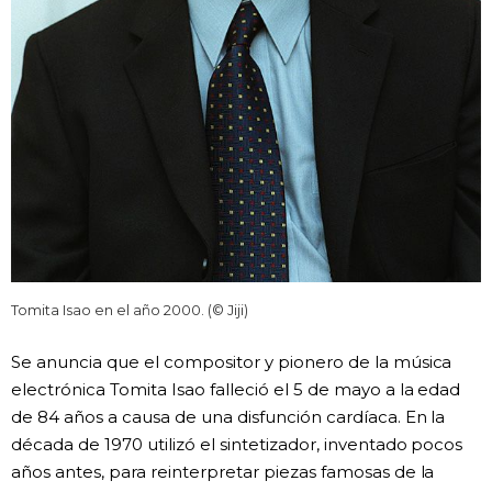
Tomita Isao en el año 2000. (© Jiji)
Se anuncia que el compositor y pionero de la música
electrónica Tomita Isao falleció el 5 de mayo a la edad
de 84 años a causa de una disfunción cardíaca. En la
década de 1970 utilizó el sintetizador, inventado pocos
años antes, para reinterpretar piezas famosas de la