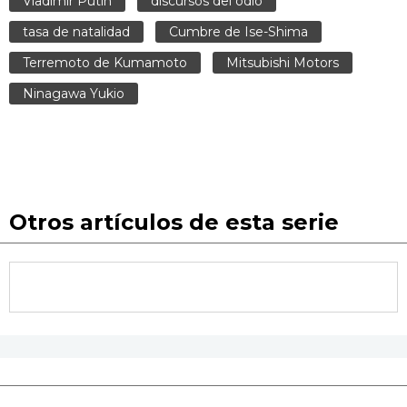
Vladimir Putin
discursos del odio
tasa de natalidad
Cumbre de Ise-Shima
Terremoto de Kumamoto
Mitsubishi Motors
Ninagawa Yukio
Otros artículos de esta serie