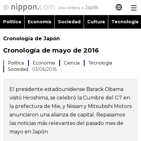
Política
Economía
Sociedad
Cultura
Tecnología
日本語
Cronología de Japón
English
Cronología de mayo de 2016
简体字
Política
Política
Economía
Ciencia
Tecnología
Sociedad
03/06/2016
繁體字
Economía
Français
El presidente estadounidense Barack Obama
Sociedad
visitó Hiroshima, se celebró la Cumbre del G7 en
العربية
la prefectura de Mie, y Nissan y Mitsubishi Motors
Cultura
anunciaron una alianza de capital. Repasamos
Русский
las noticias más relevantes del pasado mes de
mayo en Japón.
Tecnología