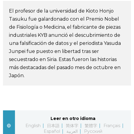
Vida
El profesor de la universidad de Kioto Honjo
Tasuku fue galardonado con el Premio Nobel
Guía de Japón
de Fisiología o Medicina, el fabricante de piezas
industriales KYB anunció el descubrimiento de
Vídeos e imágenes
una falsificación de datos y el periodista Yasuda
Junpei fue puesto en libertad tras ser
secuestrado en Siria. Estas fueron las historias
En profundidad
más destacadas del pasado mes de octubre en
Japón.
Más
Noticias
official SNS
Datos de Japón
Leer en otro idioma
English
日本語
简体字
繁體字
Français
Fragmentos de Japón
Español
العربية
Русский