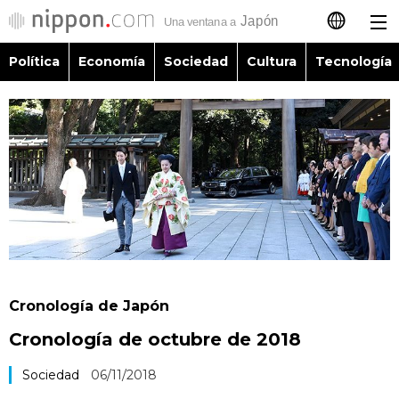
Política
Economía
Sociedad
Cultura
Tecnología
日本語
English
简体字
Política
繁體字
Economía
Français
Sociedad
العربية
Cronología de Japón
Cultura
Cronología de octubre de 2018
Русский
Tecnología
Sociedad
06/11/2018