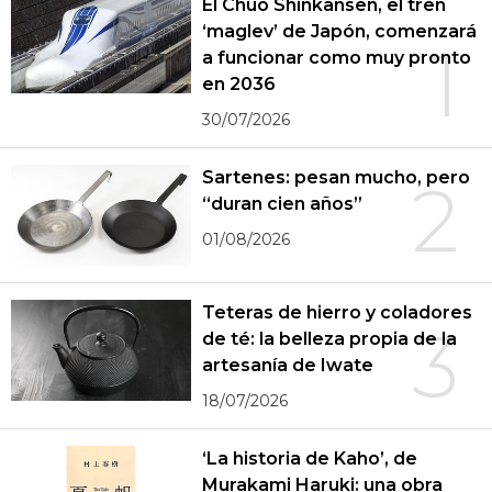
El Chūō Shinkansen, el tren
‘maglev’ de Japón, comenzará
1
a funcionar como muy pronto
en 2036
30/07/2026
Sartenes: pesan mucho, pero
2
“duran cien años”
01/08/2026
Teteras de hierro y coladores
3
de té: la belleza propia de la
artesanía de Iwate
18/07/2026
‘La historia de Kaho’, de
Murakami Haruki: una obra