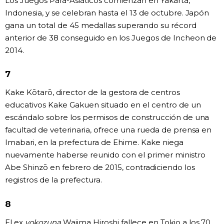
Los Juegos Para-Asiáticos comienzan en Yakarta,
Indonesia, y se celebran hasta el 13 de octubre. Japón
gana un total de 45 medallas superando su récord
anterior de 38 conseguido en los Juegos de Incheon de
2014.
7
Kake Kōtarō, director de la gestora de centros
educativos Kake Gakuen situado en el centro de un
escándalo sobre los permisos de construcción de una
facultad de veterinaria, ofrece una rueda de prensa en
Imabari, en la prefectura de Ehime. Kake niega
nuevamente haberse reunido con el primer ministro
Abe Shinzō en febrero de 2015, contradiciendo los
registros de la prefectura.
8
El ex
yokozuna
Wajima Hiroshi fallece en Tokio a los 70