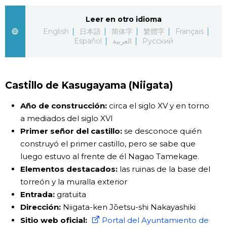
Gente
Leer en otro idioma
English
日本語
简体字
繁體字
Français
Español
العربية
Русский
Blog
Tokio
Castillo de Kasugayama (Niigata)
Avisos
Año de construcción:
circa el siglo XV y en torno
a mediados del siglo XVI
Primer señor del castillo:
se desconoce quién
construyó el primer castillo, pero se sabe que
luego estuvo al frente de él Nagao Tamekage.
Elementos destacados:
las ruinas de la base del
torreón y la muralla exterior
Entrada:
gratuita
Dirección:
Niigata-ken Jōetsu-shi Nakayashiki
Sitio web oficial:
Portal del Ayuntamiento de