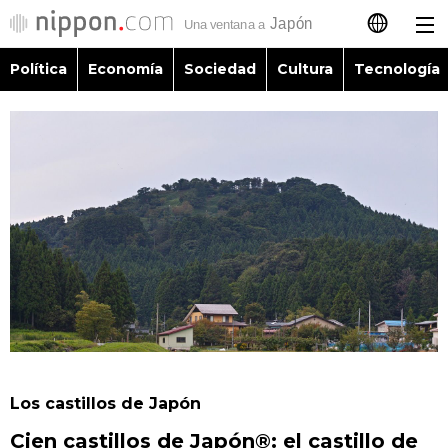
Política
Economía
Sociedad
Cultura
Tecnología
日本語
English
简体字
Política
繁體字
Economía
Français
Sociedad
العربية
Cultura
Русский
Los castillos de Japón
Tecnología
Cien castillos de Japón®: el castillo de