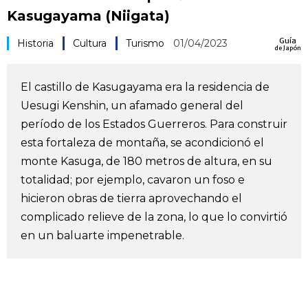
Kasugayama (Niigata)
Vida
Guía
Historia
Cultura
Turismo
01/04/2023
de Japón
Guía de Japón
El castillo de Kasugayama era la residencia de
Vídeos e imágenes
Uesugi Kenshin, un afamado general del
período de los Estados Guerreros. Para construir
En profundidad
esta fortaleza de montaña, se acondicionó el
monte Kasuga, de 180 metros de altura, en su
Más
totalidad; por ejemplo, cavaron un foso e
hicieron obras de tierra aprovechando el
Noticias
complicado relieve de la zona, lo que lo convirtió
official SNS
en un baluarte impenetrable.
Datos de Japón
Fragmentos de Japón