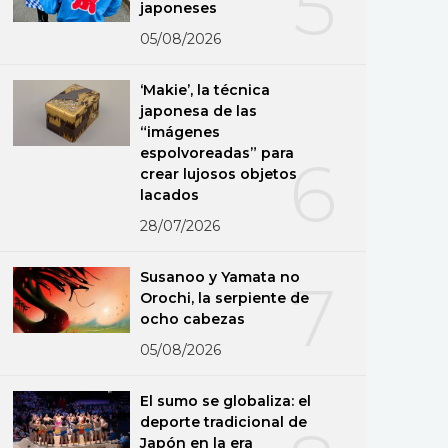
5
japoneses
05/08/2026
‘Makie’, la técnica
japonesa de las
“imágenes
espolvoreadas” para
6
crear lujosos objetos
lacados
28/07/2026
Susanoo y Yamata no
7
Orochi, la serpiente de
ocho cabezas
05/08/2026
El sumo se globaliza: el
deporte tradicional de
Japón en la era