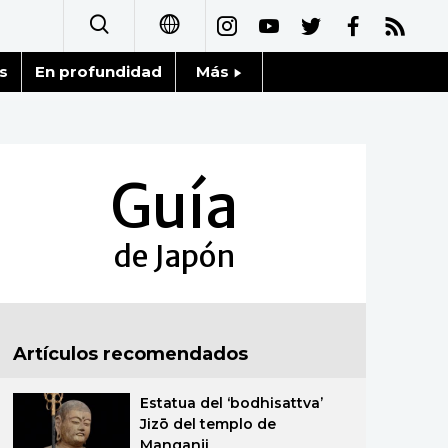
s
En profundidad
Más
日本語
Noticias
English
Datos de Japón
Guía
简体字
Fragmentos de Japón
繁體字
de Japón
Gente
Français
Blog
العربية
Artículos recomendados
Tokio
Русский
Estatua del ‘bodhisattva’
Avisos
Jizō del templo de
Manganji