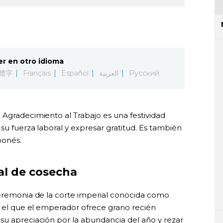
er en otro idioma
體字
Français
Español
العربية
Русский
 Agradecimiento al Trabajo es una festividad
su fuerza laboral y expresar gratitud. Es también
ponés.
ial de cosecha
ceremonia de la corte imperial conocida como
 en el que el emperador ofrece grano recién
su apreciación por la abundancia del año y rezar