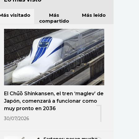
Más visitado
Más
Más leído
compartido
El Chūō Shinkansen, el tren ‘maglev’ de
Japón, comenzará a funcionar como
1
muy pronto en 2036
30/07/2026
Sartenes: pesan mucho,