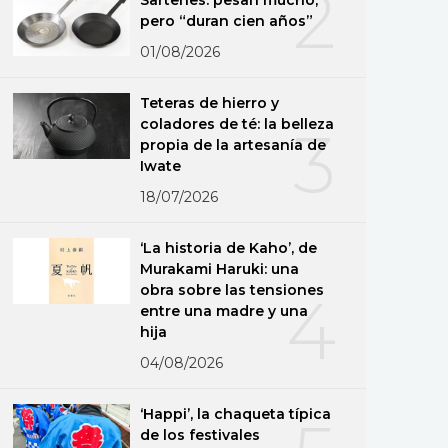
2
pero “duran cien años”
01/08/2026
Teteras de hierro y
coladores de té: la belleza
3
propia de la artesanía de
Iwate
18/07/2026
‘La historia de Kaho’, de
Murakami Haruki: una
obra sobre las tensiones
4
entre una madre y una
hija
04/08/2026
‘Happi’, la chaqueta típica
de los festivales