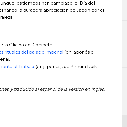
Aunque los tiempos han cambiado, el Día del
arnando la duradera apreciación de Japón por el
raleza.
e la Oficina del Gabinete.
s rituales del palacio imperial
(en japonés e
rial.
iento al Trabajo
(en japonés), de Kimura Daiki,
és, y traducido al español de la versión en inglés.