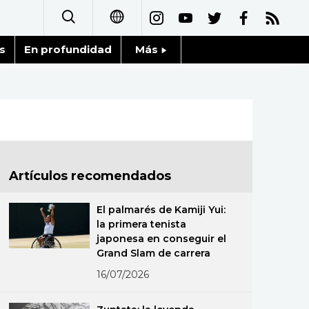
s
En profundidad
Más
日本語
Noticias
English
Datos de Japón
简体字
Fragmentos de Japón
繁體字
Artículos recomendados
Gente
Français
El palmarés de Kamiji Yui:
Blog
la primera tenista
العربية
japonesa en conseguir el
Grand Slam de carrera
Tokio
Русский
16/07/2026
Avisos