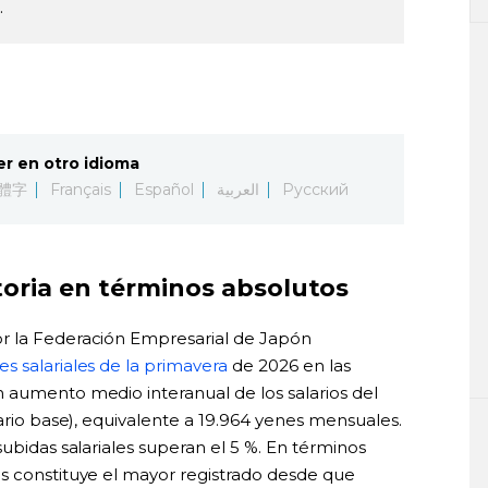
.
er en otro idioma
體字
Français
Español
العربية
Русский
toria en términos absolutos
r la Federación Empresarial de Japón
es salariales de la primavera
de 2026 en las
 aumento medio interanual de los salarios del
lario base), equivalente a 19.964 yenes mensuales.
subidas salariales superan el 5 %. En términos
s constituye el mayor registrado desde que