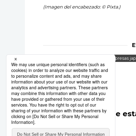
(Imagen del encabezado: © Pixta.)
E
sindicatos
salario
empresas ja
Keidanren
Otros artículos de est