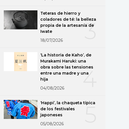
Teteras de hierro y
coladores de té: la belleza
3
propia de la artesanía de
Iwate
18/07/2026
‘La historia de Kaho’, de
Murakami Haruki: una
obra sobre las tensiones
4
entre una madre y una
hija
04/08/2026
‘Happi’, la chaqueta típica
5
de los festivales
japoneses
05/08/2026