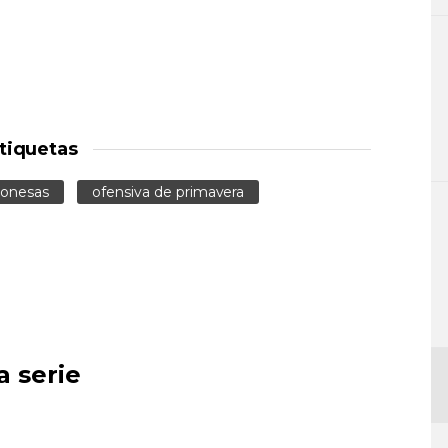
tiquetas
ponesas
ofensiva de primavera
a serie