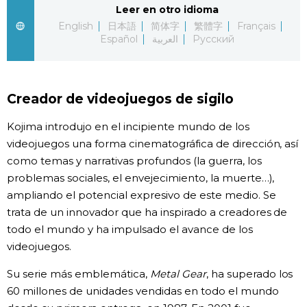
Leer en otro idioma
Gente
English
日本語
简体字
繁體字
Français
Español
العربية
Русский
Blog
Creador de videojuegos de sigilo
Tokio
Kojima introdujo en el incipiente mundo de los
Avisos
videojuegos una forma cinematográfica de dirección, así
como temas y narrativas profundos (la guerra, los
problemas sociales, el envejecimiento, la muerte…),
ampliando el potencial expresivo de este medio. Se
trata de un innovador que ha inspirado a creadores de
todo el mundo y ha impulsado el avance de los
videojuegos.
Su serie más emblemática,
Metal Gear
, ha superado los
60 millones de unidades vendidas en todo el mundo