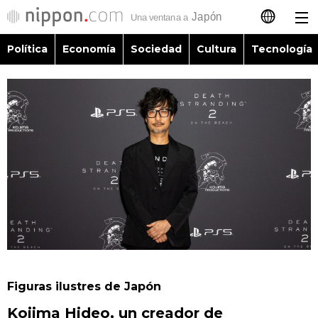
Política
Economía
Sociedad
Cultura
Tecnología
日本語
English
简体字
Política
繁體字
Economía
Français
Sociedad
العربية
Cultura
Русский
Figuras ilustres de Japón
Tecnología
Kojima Hideo, un creador de