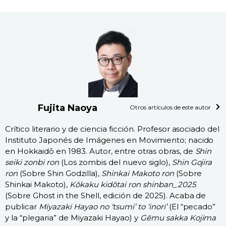
Fujita Naoya
Otros artículos de este autor
Crítico literario y de ciencia ficción. Profesor asociado del
Instituto Japonés de Imágenes en Movimiento; nacido
en Hokkaidō en 1983. Autor, entre otras obras, de
Shin
seiki zonbi ron
(Los zombis del nuevo siglo),
Shin Gojira
ron
(Sobre Shin Godzilla),
Shinkai Makoto ron
(Sobre
Shinkai Makoto),
Kōkaku kidōtai ron shinban_2025
(Sobre Ghost in the Shell, edición de 2025). Acaba de
publicar
Miyazaki Hayao no ‘tsumi’ to ‘inori’
(El “pecado”
y la “plegaria” de Miyazaki Hayao) y
Gēmu sakka Kojima