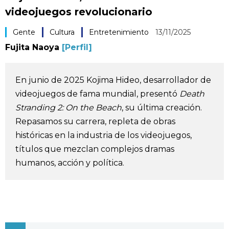
videojuegos revolucionario
Vida
Gente
Cultura
Entretenimiento
13/11/2025
Guía de Japón
Fujita Naoya
[Perfil]
Vídeos e imágenes
En junio de 2025 Kojima Hideo, desarrollador de
videojuegos de fama mundial, presentó
Death
En profundidad
Stranding 2: On the Beach
, su última creación.
Repasamos su carrera, repleta de obras
Más
históricas en la industria de los videojuegos,
títulos que mezclan complejos dramas
Noticias
official SNS
humanos, acción y política.
Datos de Japón
Fragmentos de Japón