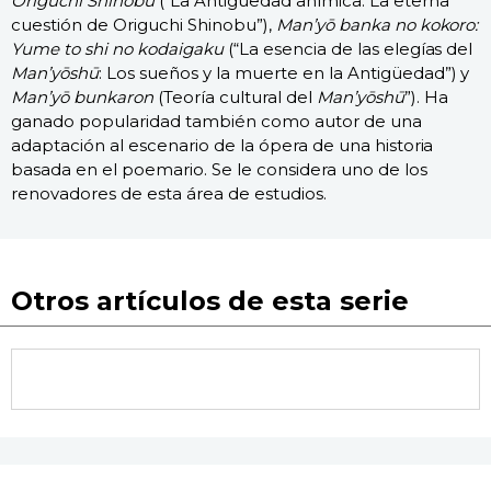
Origuchi Shinobu
(“La Antigüedad anímica: La eterna
cuestión de Origuchi Shinobu”),
Man’yō banka no kokoro:
Yume to shi no kodaigaku
(“La esencia de las elegías del
Man’yōshū
: Los sueños y la muerte en la Antigüedad”) y
Man’yō bunkaron
(Teoría cultural del
Man’yōshū
”). Ha
ganado popularidad también como autor de una
adaptación al escenario de la ópera de una historia
basada en el poemario. Se le considera uno de los
renovadores de esta área de estudios.
Otros artículos de esta serie