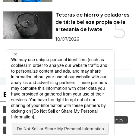
Teteras de hierro y coladores
5
de té: la belleza propia de la
artesanía de Iwate
18/07/2026
More in this series
Etiquetas destacadas
cultura
gastronomía
vida
cortesía
comida
costumbres
genkan
tradiciones
gastronomía japonesa
modales