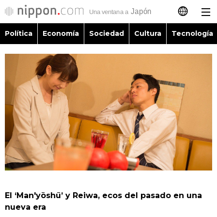
Política
Economía
Sociedad
Cultura
Tecnología
日本語
English
简体字
Política
繁體字
Economía
Français
Sociedad
العربية
Cultura
Русский
El ‘Man'yōshū’ y Reiwa, ecos del pasado en una
Tecnología
nueva era