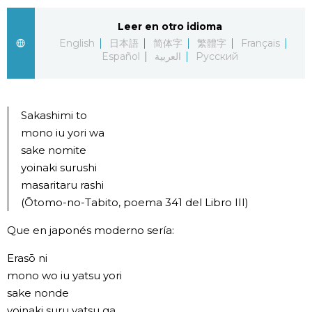
Gente
Leer en otro idioma
English
日本語
简体字
繁體字
Français
Español
العربية
Русский
Blog
Tokio
Sakashimi to
mono iu yori wa
Avisos
sake nomite
yoinaki surushi
masaritaru rashi
(Ōtomo-no-Tabito, poema 341 del Libro III)
Que en japonés moderno sería:
Erasō ni
mono wo iu yatsu yori
sake nonde
yoinaki suru yatsu ga