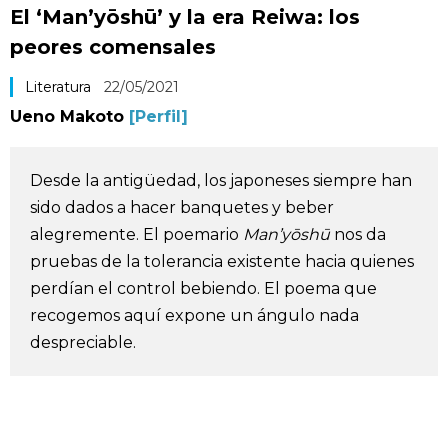
El ‘Man’yōshū’ y la era Reiwa: los
Vida
peores comensales
Guía de Japón
Literatura
22/05/2021
Ueno Makoto
[Perfil]
Vídeos e imágenes
Desde la antigüedad, los japoneses siempre han
En profundidad
sido dados a hacer banquetes y beber
alegremente. El poemario
Man’yōshū
nos da
Más
pruebas de la tolerancia existente hacia quienes
perdían el control bebiendo. El poema que
Noticias
recogemos aquí expone un ángulo nada
official SNS
despreciable.
Datos de Japón
Fragmentos de Japón