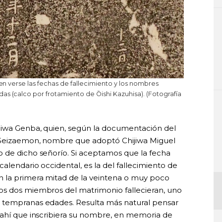
eden verse las fechas de fallecimiento y los nombres
as (calco por frotamiento de Ōishi Kazuhisa). (Fotografía
jiwa Genba, quien, según la documentación del
e Seizaemon, nombre que adoptó Chijiwa Miguel
 de dicho señorío. Si aceptamos que la fecha
alendario occidental, es la del fallecimiento de
 la primera mitad de la veintena o muy poco
os dos miembros del matrimonio fallecieran, uno
 tempranas edades. Resulta más natural pensar
 ahí que inscribiera su nombre, en memoria de