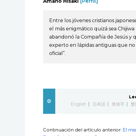
Amano Hisaki
[Perfil]
Entre los jóvenes cristianos japon
el más enigmático quizá sea Chijiw
abandonó la Compañía de Jesús y qu
experto en lápidas antiguas que no
oficial”.
Le
English
日本語
简体字
繁
Continuación del artículo anterior:
El mis