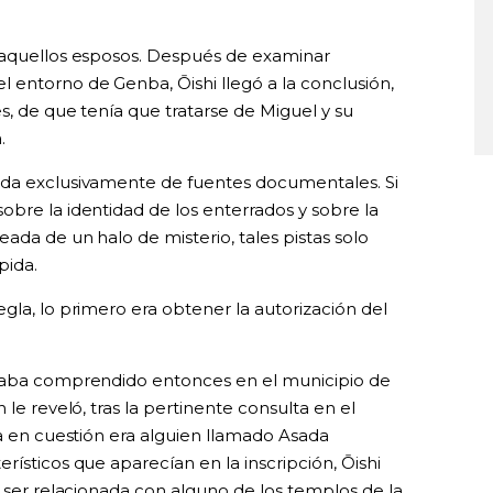
n aquellos esposos. Después de examinar
 entorno de Genba, Ōishi llegó a la conclusión,
es, de que tenía que tratarse de Miguel y su
.
ida exclusivamente de fuentes documentales. Si
bre la identidad de los enterrados y sobre la
ada de un halo de misterio, tales pistas solo
pida.
gla, lo primero era obtener la autorización del
staba comprendido entonces en el municipio de
 le reveló, tras la pertinente consulta en el
la en cuestión era alguien llamado Asada
rísticos que aparecían en la inscripción, Ōishi
a ser relacionada con alguno de los templos de la