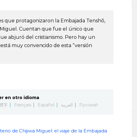
eses que protagonizaron la Embajada Tenshō,
a Miguel. Cuentan que fue el único que
e abjuró del cristianismo. Pero hay un
 está muy convencido de esta “versión
er en otro idioma
體字
Français
Español
العربية
Русский
terio de Chijiwa Miguel: el viaje de la Embajada