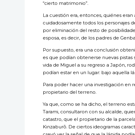
“cierto matrimonio”.
La cuestión era, entonces, quiénes era
cuidadosamente todos los personajes del
por eliminación del resto de posibilidad
esposa, es decir, de los padres de Genba
Por supuesto, era una conclusión obten
es que podían obtenerse nuevas pistas so
vida de Miguel a su regreso a Japón, rode
podían estar en un lugar: bajo aquella lá
Para poder hacer una investigación en re
propietario del terreno.
Ya que, como se ha dicho, el terreno e
Tarami, consultaron con su alcalde, quien
catastro, que el propietario de la parce
Kinzaburō. De ciertos ideogramas caracte
creyó ver la señal de que la lápida podí