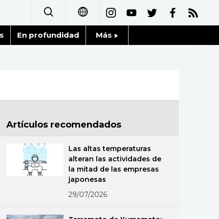
s
En profundidad
Más
日本語
Noticias
English
Datos de Japón
简体字
Fragmentos de Japón
繁體字
Artículos recomendados
Gente
Français
Las altas temperaturas
Blog
alteran las actividades de
العربية
la mitad de las empresas
japonesas
Tokio
Русский
29/07/2026
Avisos