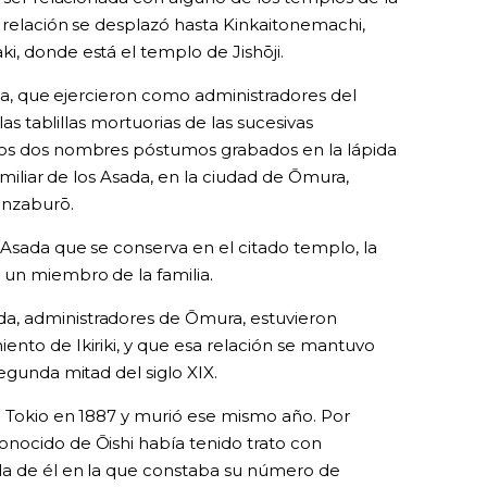
a relación se desplazó hasta Kinkaitonemachi,
i, donde está el templo de Jishōji.
ada, que ejercieron como administradores del
las tablillas mortuorias de las sucesivas
los dos nombres póstumos grabados en la lápida
familiar de los Asada, en la ciudad de Ōmura,
inzaburō.
 Asada que se conserva en el citado templo, la
 un miembro de la familia.
a, administradores de Ōmura, estuvieron
ento de Ikiriki, y que esa relación se mantuvo
egunda mitad del siglo XIX.
a Tokio en 1887 y murió ese mismo año. Por
nocido de Ōishi había tenido trato con
da de él en la que constaba su número de