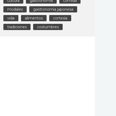
cultura
gastronomía
comida
modales
gastronomía japonesa
vida
alimentos
cortesía
tradiciones
costumbres