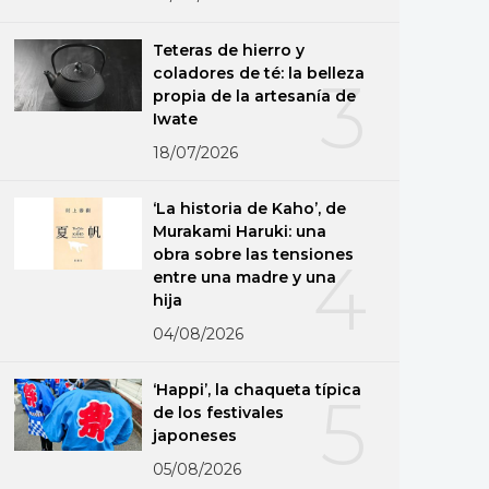
Teteras de hierro y
coladores de té: la belleza
3
propia de la artesanía de
Iwate
18/07/2026
‘La historia de Kaho’, de
Murakami Haruki: una
obra sobre las tensiones
4
entre una madre y una
hija
04/08/2026
‘Happi’, la chaqueta típica
5
de los festivales
japoneses
05/08/2026