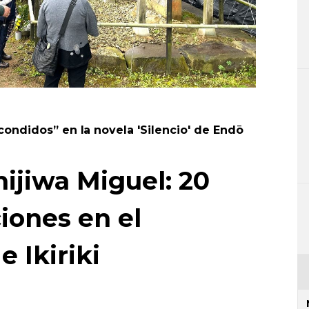
scondidos” en la novela 'Silencio' de Endō
hijiwa Miguel: 20
iones en el
 Ikiriki