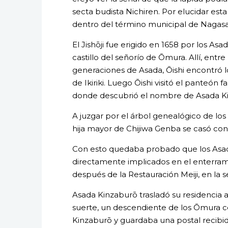
secta budista Nichiren. Por elucidar est
dentro del término municipal de Nagasak
El Jishōji fue erigido en 1658 por los As
castillo del señorío de Ōmura. Allí, entre 
generaciones de Asada, Ōishi encontró 
de Ikiriki. Luego Ōishi visitó el panteón 
donde descubrió el nombre de Asada K
A juzgar por el árbol genealógico de los
hija mayor de Chijiwa Genba se casó con
Con esto quedaba probado que los Asad
directamente implicados en el enterrami
después de la Restauración Meiji, en la s
Asada Kinzaburō trasladó su residencia 
suerte, un descendiente de los Ōmura co
Kinzaburō y guardaba una postal recibi