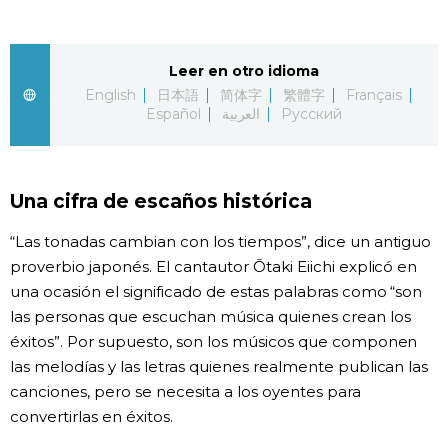
Gente
Leer en otro idioma
Blog
English
日本語
简体字
繁體字
Français
Español
العربية
Русский
Tokio
Una cifra de escaños histórica
Avisos
“Las tonadas cambian con los tiempos”, dice un antiguo
proverbio japonés. El cantautor Ōtaki Eiichi explicó en
una ocasión el significado de estas palabras como “son
las personas que escuchan música quienes crean los
éxitos”. Por supuesto, son los músicos que componen
las melodías y las letras quienes realmente publican las
canciones, pero se necesita a los oyentes para
convertirlas en éxitos.