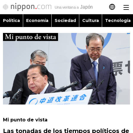
Política
Economía
Sociedad
Cultura
Tecnología
日本語
English
简体字
Política
繁體字
Economía
Français
Sociedad
العربية
Cultura
Русский
Mi punto de vista
Tecnología
Las tonadas de los tiempos políticos de