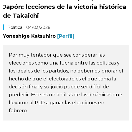
Japón: lecciones de la victoria histórica
Vida
de Takaichi
Guía de Japón
Política
04/03/2026
Yoneshige Katsuhiro
[Perfil]
Vídeos e imágenes
Por muy tentador que sea considerar las
En profundidad
elecciones como una lucha entre las políticas y
los ideales de los partidos, no debemos ignorar el
Más
hecho de que el electorado es el que toma la
decisión final y su juicio puede ser difícil de
Noticias
official SNS
predecir. Este es un análisis de las dinámicas que
llevaron al PLD a ganar las elecciones en
Datos de Japón
febrero.
Fragmentos de Japón