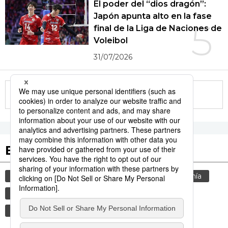
El poder del “dios dragón”:
Japón apunta alto en la fase
5
final de la Liga de Naciones de
Voleibol
31/07/2026
More in this series
Etiquetas destacadas
cultura
sociedad
jiji press
gastronomía
noticias
vida
gastronomía japonesa
comida
economía
alimentos