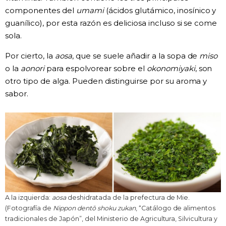
componentes del
umami
(ácidos glutámico, inosínico y
guanílico), por esta razón es deliciosa incluso si se come
sola.
Por cierto, la
aosa
, que se suele añadir a la sopa de
miso
o la
aonori
para espolvorear sobre el
okonomiyaki
, son
otro tipo de alga. Pueden distinguirse por su aroma y
sabor.
A la izquierda:
aosa
deshidratada de la prefectura de Mie.
(Fotografía de
Nippon dentō shoku zukan
, “Catálogo de alimentos
tradicionales de Japón”, del Ministerio de Agricultura, Silvicultura y