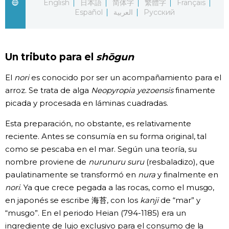
English
日本語
简体字
繁體字
Français
Español
العربية
Русский
Gente
Blog
Un tributo para el
shōgun
Tokio
El
nori
es conocido por ser un acompañamiento para el
arroz. Se trata de alga
Neopyropia yezoensis
finamente
picada y procesada en láminas cuadradas.
Avisos
Esta preparación, no obstante, es relativamente
reciente. Antes se consumía en su forma original, tal
como se pescaba en el mar. Según una teoría, su
nombre proviene de
nurunuru suru
(resbaladizo), que
paulatinamente se transformó en
nura
y finalmente en
nori
. Ya que crece pegada a las rocas, como el musgo,
en japonés se escribe 海苔, con los
kanji
de “mar” y
“musgo”. En el periodo Heian (794-1185) era un
ingrediente de lujo exclusivo para el consumo de la