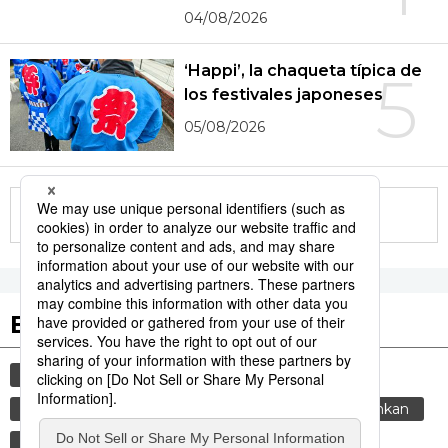
04/08/2026
‘Happi’, la chaqueta típica de
5
los festivales japoneses
05/08/2026
More in this series
Etiquetas destacadas
cultura
gastronomía
vida
cortesía
comida
tradiciones
costumbres
genkan
gastronomía japonesa
sociedad