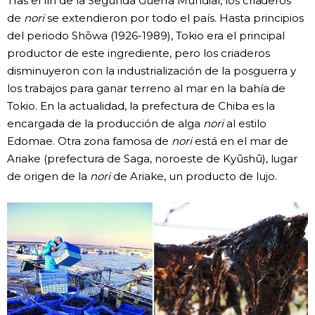
Tras el fin de la Segunda Guerra Mundial, los criaderos
de
nori
se extendieron por todo el país. Hasta principios
del periodo Shōwa (1926-1989), Tokio era el principal
productor de este ingrediente, pero los criaderos
disminuyeron con la industrialización de la posguerra y
los trabajos para ganar terreno al mar en la bahía de
Tokio. En la actualidad, la prefectura de Chiba es la
encargada de la producción de alga
nori
al estilo
Edomae. Otra zona famosa de
nori
está en el mar de
Ariake (prefectura de Saga, noroeste de Kyūshū), lugar
de origen de la
nori
de Ariake, un producto de lujo.