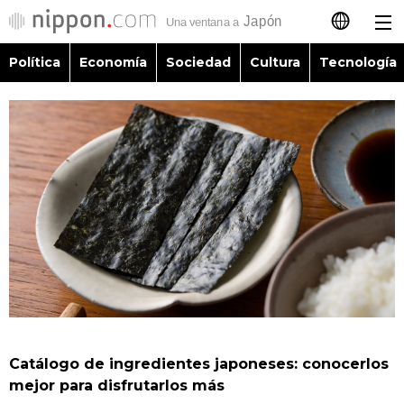
Política
Economía
Sociedad
Cultura
Tecnología
日本語
English
简体字
Política
繁體字
Economía
Français
Sociedad
العربية
Cultura
Русский
Catálogo de ingredientes japoneses: conocerlos
Tecnología
mejor para disfrutarlos más