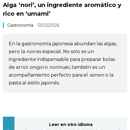
Alga ‘nori’, un ingrediente aromático y
Vida
rico en ‘umami’
Guía de Japón
Gastronomía
13/02/2026
Vídeos e imágenes
En la gastronomía japonesa abundan las algas,
pero la
nori
es especial. No solo es un
En profundidad
ingrediente indispensable para preparar bolas
de arroz
onigiri
o
norimaki
, también es un
Más
acompañamiento perfecto para el
ramen
o la
pasta al estilo japonés.
Noticias
official SNS
Datos de Japón
Fragmentos de Japón
Leer en otro idioma