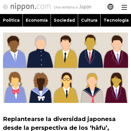
Política
Economía
Sociedad
Cultura
Tecnología
日本語
English
简体字
Política
繁體字
Economía
Français
Sociedad
العربية
Cultura
Русский
Replantearse la diversidad japonesa
Tecnología
desde la perspectiva de los ‘hāfu’,