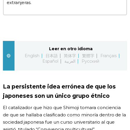
extranjeras.
Leer en otro idioma
English
日本語
简体字
繁體字
Français
Español
العربية
Русский
La persistente idea errónea de que los
japoneses son un único grupo étnico
El catalizador que hizo que Shimoji tomara conciencia
de que se hallaba clasificado como minoría dentro de la
sociedad japonesa fue un curso universitario al que
asistió, titulado “Convivencia multicultural”.