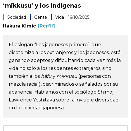
‘mikkusu’ y los indígenas
Vida
Sociedad
Gente
Vida
16/10/2025
Guía de Japón
Itakura Kimie
[Perfil]
Vídeos e imágenes
El eslogan “Los japoneses primero”, que
dicotomiza a los extranjeros y los japoneses, está
En profundidad
ganando adeptos y dificultando cada vez más la
vida no solo a los residentes extranjeros, sino
Más
también a los
hāfu
y
mikkusu
(personas con
mezcla racial), discriminados o señalados por su
Noticias
apariencia. Hablamos con el sociólogo Shimoji
official SNS
Lawrence Yoshitaka sobre la invisible diversidad
en la sociedad japonesa.
Datos de Japón
Fragmentos de Japón