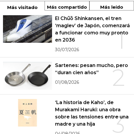
Más compartido
Más leído
Más visitado
El Chūō Shinkansen, el tren
‘maglev’ de Japón, comenzará
1
a funcionar como muy pronto
en 2036
30/07/2026
Sartenes: pesan mucho, pero
2
“duran cien años”
01/08/2026
‘La historia de Kaho’, de
Murakami Haruki: una obra
3
sobre las tensiones entre una
madre y una hija
04/08/2026