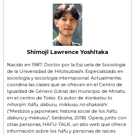
Gente
Blog
Tokio
Shimoji Lawrence Yoshitaka
Avisos
Nacido en 1987. Doctor por la Escuela de Sociología
de la Universidad de Hitotsubashi. Especializado en
sociología y sociología internacional. Actualmente,
coordina las clases que se ofrecen en el Centro de
Igualdad de Género (Libra) del municipio de Minato,
en el centro de Tokio. Es autor de
Konketsu to
nihonjin: hāfu, daburu, mikkusu no shakaishi
(“Mestizos y japoneses: historia social de los
hāfu
,
daburu
y mikkusu”; Seidosha, 2018). Opera, junto con
otras personas, HAFU-TALK, un sitio web que ofrece
información sobre los
hāfu
y personas de raíces