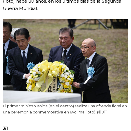
(Iōtō) hace 80 años, en los últimos días de la Segunda
Guerra Mundial.
El primer ministro Ishiba (en el centro) realiza una ofrenda floral en
una ceremonia conmemorativa en Iwojima (Iōtō). (© Jiji)
31