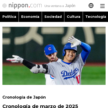
Política
Economía
Sociedad
Cultura
Tecnología
日本語
English
简体字
Política
繁體字
Economía
Français
Sociedad
العربية
Cultura
Русский
Cronología de Japón
Tecnología
Cronología de marzo de 2025