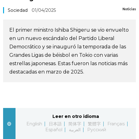
Vida
Noticias
Sociedad
01/04/2025
Guía de Japón
El primer ministro Ishiba Shigeru se vio envuelto
en un nuevo escándalo del Partido Liberal
Vídeos e imágenes
Democrático y se inauguró la temporada de las
Grandes Ligas de béisbol en Tokio con varias
En profundidad
estrellas japonesas. Estas fueron las noticias más
destacadas en marzo de 2025.
Más
Noticias
official SNS
Datos de Japón
Leer en otro idioma
English
日本語
简体字
繁體字
Français
Español
العربية
Русский
Fragmentos de Japón