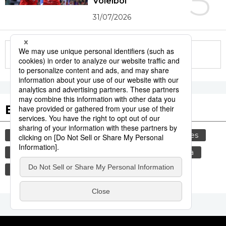
5
Voleibol
31/07/2026
More in this series
Etiquetas destacadas
cultura
gastronomía
comida
modales
gastronomía japonesa
alimentos
cortesía
vida
costumbres
genkan