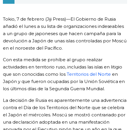
Vida
Tokio, 7 de febrero (Jiji Press)—El Gobierno de Rusia
Guía de Japón
añadió el lunes a su lista de organizaciones indeseables
a un grupo de japoneses que hacen campaña para la
devolución a Japón de unas islas controladas por Moscú
Vídeos e imágenes
en el noroeste del Pacífico.
En profundidad
Con esta medida se prohíbe al grupo realizar
actividades en territorio ruso, incluidas las islas en litigio
que son conocidas como los
Territorios del Norte
en
Más
Japón y que fueron ocupadas por la Unión Soviética en
los últimos días de la Segunda Guerra Mundial.
Noticias
official SNS
La decisión de Rusia es aparentemente una advertencia
contra el Día de los Territorios del Norte que se celebra
Datos de Japón
el Japón el miércoles. Moscú se mostró contrariado por
una declaración adoptada en una manifestación
Fragmentos de Japón
apoyada por el Ejecutivo nipón hace un año en la que