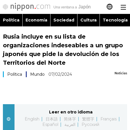
Política
Economía
Sociedad
Cultura
Tecnología
日本語
Rusia incluye en su lista de
English
organizaciones indeseables a un grupo
简体字
japonés que pide la devolución de los
Política
Territorios del Norte
繁體字
Economía
Noticias
Política
Mundo
07/02/2024
Français
Sociedad
العربية
Cultura
Русский
Leer en otro idioma
English
日本語
简体字
繁體字
Français
Tecnología
Español
العربية
Русский