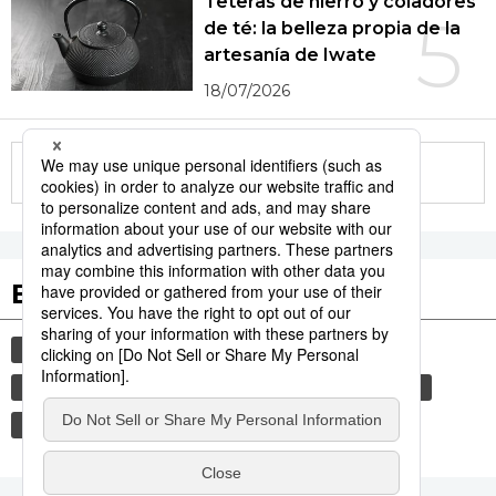
Teteras de hierro y coladores
5
de té: la belleza propia de la
artesanía de Iwate
18/07/2026
More in this series
Etiquetas destacadas
cultura
gastronomía
vida
comida
cortesía
gastronomía japonesa
modales
costumbres
tradiciones
genkan