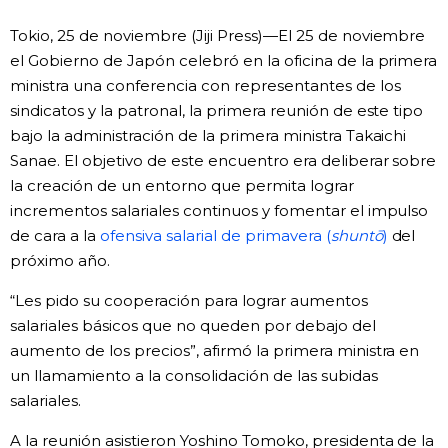
Vida
Tokio, 25 de noviembre (Jiji Press)—El 25 de noviembre
el Gobierno de Japón celebró en la oficina de la primera
ministra una conferencia con representantes de los
Guía de Japón
sindicatos y la patronal, la primera reunión de este tipo
bajo la administración de la primera ministra Takaichi
Vídeos e imágenes
Sanae. El objetivo de este encuentro era deliberar sobre
la creación de un entorno que permita lograr
En profundidad
incrementos salariales continuos y fomentar el impulso
de cara a la
ofensiva salarial de primavera (
shuntō
)
del
Más
próximo año.
“Les pido su cooperación para lograr aumentos
Noticias
official SNS
salariales básicos que no queden por debajo del
aumento de los precios”, afirmó la primera ministra en
Datos de Japón
un llamamiento a la consolidación de las subidas
salariales.
Fragmentos de Japón
A la reunión asistieron Yoshino Tomoko, presidenta de la