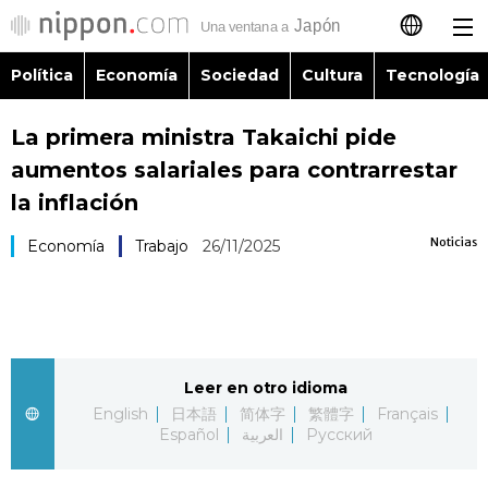
Política
Economía
Sociedad
Cultura
Tecnología
日本語
La primera ministra Takaichi pide
English
aumentos salariales para contrarrestar
简体字
la inflación
Política
Noticias
Economía
Trabajo
26/11/2025
繁體字
Economía
Français
Sociedad
العربية
Leer en otro idioma
Cultura
Русский
English
日本語
简体字
繁體字
Français
Español
العربية
Русский
Tecnología