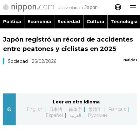
Política
Economía
Sociedad
Cultura
Tecnología
日本語
Japón registró un récord de accidentes
English
entre peatones y ciclistas en 2025
简体字
Política
Noticias
Sociedad
26/02/2026
繁體字
Economía
Français
Sociedad
Leer en otro idioma
العربية
English
日本語
简体字
繁體字
Français
Cultura
Español
العربية
Русский
Русский
Tecnología