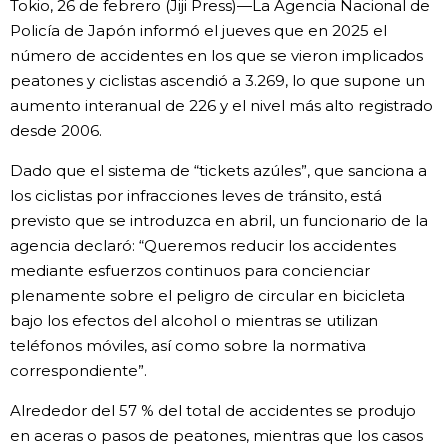
Tokio, 26 de febrero (Jiji Press)—La Agencia Nacional de
Vida
Policía de Japón informó el jueves que en 2025 el
número de accidentes en los que se vieron implicados
peatones y ciclistas ascendió a 3.269, lo que supone un
Guía de Japón
aumento interanual de 226 y el nivel más alto registrado
desde 2006.
Vídeos e imágenes
Dado que el sistema de “tickets azúles”, que sanciona a
los ciclistas por infracciones leves de tránsito, está
En profundidad
previsto que se introduzca en abril, un funcionario de la
agencia declaró: “Queremos reducir los accidentes
Más
mediante esfuerzos continuos para concienciar
plenamente sobre el peligro de circular en bicicleta
Noticias
official SNS
bajo los efectos del alcohol o mientras se utilizan
teléfonos móviles, así como sobre la normativa
correspondiente”.
Datos de Japón
Alrededor del 57 % del total de accidentes se produjo
Fragmentos de Japón
en aceras o pasos de peatones, mientras que los casos