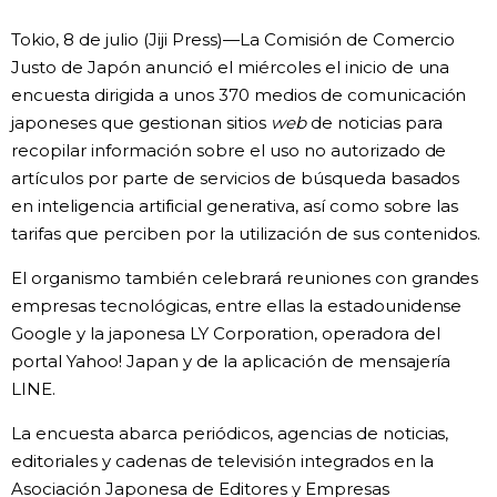
Vida
Tokio, 8 de julio (Jiji Press)—La Comisión de Comercio
Justo de Japón anunció el miércoles el inicio de una
encuesta dirigida a unos 370 medios de comunicación
Guía de Japón
japoneses que gestionan sitios
web
de noticias para
recopilar información sobre el uso no autorizado de
Vídeos e imágenes
artículos por parte de servicios de búsqueda basados
en inteligencia artificial generativa, así como sobre las
En profundidad
tarifas que perciben por la utilización de sus contenidos.
El organismo también celebrará reuniones con grandes
Más
empresas tecnológicas, entre ellas la estadounidense
Google y la japonesa LY Corporation, operadora del
Noticias
official SNS
portal Yahoo! Japan y de la aplicación de mensajería
LINE.
Datos de Japón
La encuesta abarca periódicos, agencias de noticias,
editoriales y cadenas de televisión integrados en la
Fragmentos de Japón
Asociación Japonesa de Editores y Empresas