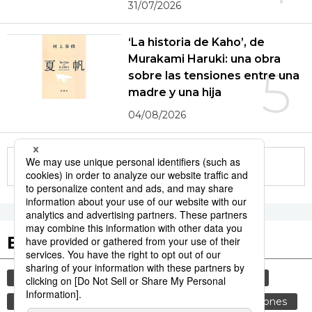
31/07/2026
‘La historia de Kaho’, de
Murakami Haruki: una obra
5
sobre las tensiones entre una
madre y una hija
04/08/2026
More in this series
Etiquetas destacadas
cultura
vida
sociedad
gastronomía
jiji press
cortesía
costumbres
tradiciones