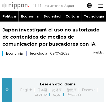
Política
Economía
Sociedad
Cultura
Tecnología
日本語
Japón investigará el uso no autorizado
English
de contenidos de medios de
简体字
comunicación por buscadores con IA
Política
Noticias
Economía
Tecnología
09/07/2026
繁體字
Economía
Français
Sociedad
العربية
Leer en otro idioma
Cultura
Русский
English
日本語
简体字
繁體字
Français
Español
العربية
Русский
Tecnología