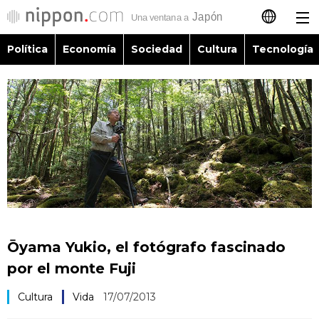
Política
Economía
Sociedad
Cultura
Tecnología
日本語
English
简体字
Política
繁體字
Economía
Français
Sociedad
العربية
Ōyama Yukio, el fotógrafo fascinado
Cultura
por el monte Fuji
Русский
Cultura
Vida
17/07/2013
Tecnología