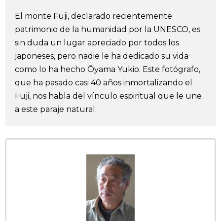
Vida
El monte Fuji, declarado recientemente
patrimonio de la humanidad por la UNESCO, es
Guía de Japón
sin duda un lugar apreciado por todos los
japoneses, pero nadie le ha dedicado su vida
como lo ha hecho Ōyama Yukio. Este fotógrafo,
Vídeos e imágenes
que ha pasado casi 40 años inmortalizando el
Fuji, nos habla del vínculo espiritual que le une
En profundidad
a este paraje natural.
Más
Noticias
official SNS
Datos de Japón
Fragmentos de Japón