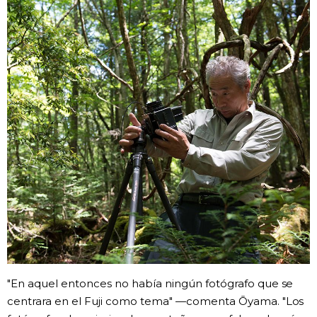
"En aquel entonces no había ningún fotógrafo que se
centrara en el Fuji como tema" —comenta Ōyama. "Los