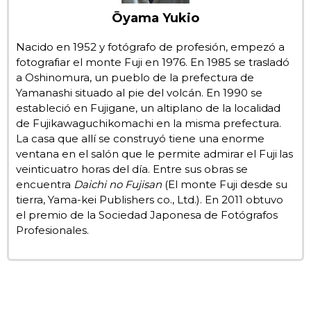
Ōyama Yukio
Gente
Nacido en 1952 y fotógrafo de profesión, empezó a
fotografiar el monte Fuji en 1976. En 1985 se trasladó
Blog
a Oshinomura, un pueblo de la prefectura de
Yamanashi situado al pie del volcán. En 1990 se
Tokio
estableció en Fujigane, un altiplano de la localidad
de Fujikawaguchikomachi en la misma prefectura.
La casa que allí se construyó tiene una enorme
Avisos
ventana en el salón que le permite admirar el Fuji las
veinticuatro horas del día. Entre sus obras se
encuentra
Daichi no Fujisan
(El monte Fuji desde su
tierra, Yama-kei Publishers co., Ltd.). En 2011 obtuvo
el premio de la Sociedad Japonesa de Fotógrafos
Profesionales.