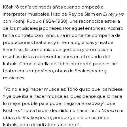
Kōshirō tenía veintidós años cuando empezó a
interpretar musicales. Hizo de Rey de Siam en
El rey y yo
con Koshiji Fubuki (1924-1980), una reconocida estrella
de los musicales japoneses. Por aquel entonces, Kōshirō
tenía contrato con Tōhō, una importante compañía de
producciones teatrales y cinematográficas y rival de
Shōchiku, la compañía que gestiona y promociona
muchas de las representaciones en el mundo del
kabuki. Como estrella de Tōhō interpretó papeles de
teatro contemporáneo, obras de Shakespeare y
musicales.
“Yo no elegí hacer musicales; Tōhō quiso que los hiciese.
Y ya que iba a hacer musicales, pues pensé que lo haría
lo mejor posible para poder llegar a Broadway”, dice
Kōshirō. “Podía haber decidido no hacer ni
La Mancha
ni
obras de Shakespeare, porque yo era un actor de
kabuki, pero decidí afrontar el reto”.