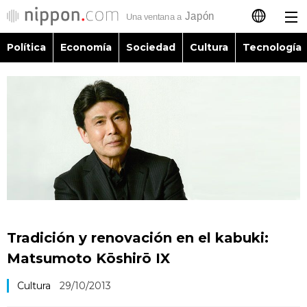
Política
Economía
Sociedad
Cultura
Tecnología
日本語
English
简体字
Política
繁體字
Economía
Français
Sociedad
العربية
Tradición y renovación en el kabuki:
Cultura
Matsumoto Kōshirō IX
Русский
Cultura
29/10/2013
Tecnología