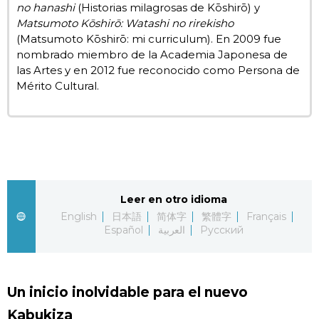
no hanashi
(Historias milagrosas de Kōshirō) y
Matsumoto Kōshirō: Watashi no rirekisho
(Matsumoto Kōshirō: mi curriculum). En 2009 fue
nombrado miembro de la Academia Japonesa de
las Artes y en 2012 fue reconocido como Persona de
Mérito Cultural.
Leer en otro idioma
English
日本語
简体字
繁體字
Français
Español
العربية
Русский
Un inicio inolvidable para el nuevo
Kabukiza