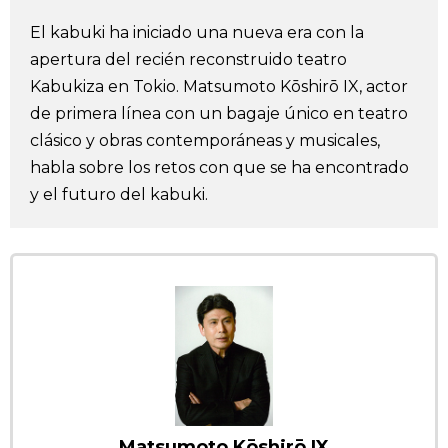
Vida
El kabuki ha iniciado una nueva era con la
apertura del recién reconstruido teatro
Guía de Japón
Kabukiza en Tokio. Matsumoto Kōshirō IX, actor
de primera línea con un bagaje único en teatro
clásico y obras contemporáneas y musicales,
Vídeos e imágenes
habla sobre los retos con que se ha encontrado
y el futuro del kabuki.
En profundidad
Más
Noticias
official SNS
Datos de Japón
Fragmentos de Japón
Matsumoto Kōshirō IX