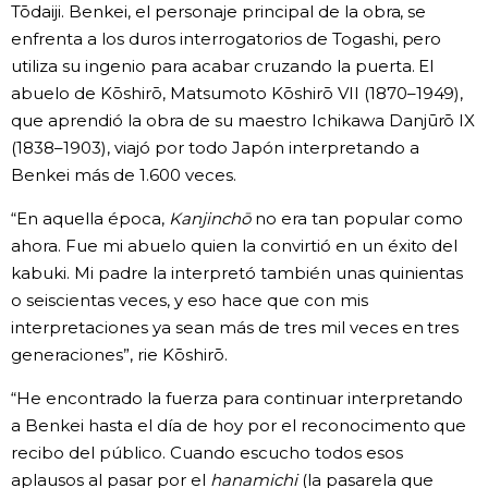
Tōdaiji. Benkei, el personaje principal de la obra, se
enfrenta a los duros interrogatorios de Togashi, pero
utiliza su ingenio para acabar cruzando la puerta. El
abuelo de Kōshirō, Matsumoto Kōshirō VII (1870–1949),
que aprendió la obra de su maestro Ichikawa Danjūrō IX
(1838–1903), viajó por todo Japón interpretando a
Benkei más de 1.600 veces.
“En aquella época,
Kanjinchō
no era tan popular como
ahora. Fue mi abuelo quien la convirtió en un éxito del
kabuki. Mi padre la interpretó también unas quinientas
o seiscientas veces, y eso hace que con mis
interpretaciones ya sean más de tres mil veces en tres
generaciones”, rie Kōshirō.
“He encontrado la fuerza para continuar interpretando
a Benkei hasta el día de hoy por el reconocimento que
recibo del público. Cuando escucho todos esos
aplausos al pasar por el
hanamichi
(la pasarela que