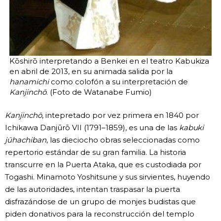
Kōshirō interpretando a Benkei en el teatro Kabukiza
en abril de 2013, en su animada salida por la
hanamichi
como colofón a su interpretación de
Kanjinchō
. (Foto de Watanabe Fumio)
Kanjinchō
, intepretado por vez primera en 1840 por
Ichikawa Danjūrō VII (1791–1859), es una de las
kabuki
jūhachiban
, las dieciocho obras seleccionadas como
repertorio estándar de su gran familia. La historia
transcurre en la Puerta Ataka, que es custodiada por
Togashi. Minamoto Yoshitsune y sus sirvientes, huyendo
de las autoridades, intentan traspasar la puerta
disfrazándose de un grupo de monjes budistas que
piden donativos para la reconstrucción del templo