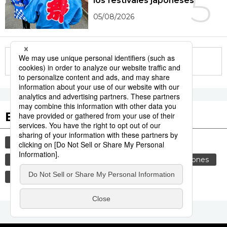
5
los festivales japoneses
05/08/2026
More in this series
Etiquetas destacadas
cultura
gastronomía
vida
comida
cortesía
costumbres
genkan
tradiciones
gastronomía japonesa
modales