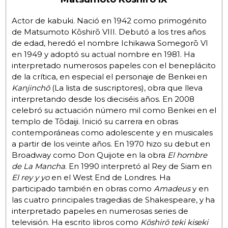
Gente
Actor de kabuki. Nació en 1942 como primogénito
de Matsumoto Kōshirō VIII. Debutó a los tres años
de edad, heredó el nombre Ichikawa Somegorō VI
Blog
en 1949 y adoptó su actual nombre en 1981. Ha
interpretado numerosos papeles con el beneplácito
de la crítica, en especial el personaje de Benkei en
Tokio
Kanjinchō
(La lista de suscriptores), obra que lleva
interpretando desde los dieciséis años. En 2008
Avisos
celebró su actuación número mil como Benkei en el
templo de Tōdaiji. Inició su carrera en obras
contemporáneas como adolescente y en musicales
a partir de los veinte años. En 1970 hizo su debut en
Broadway como Don Quijote en la obra
El hombre
de La Mancha
. En 1990 interpretó al Rey de Siam en
El rey y yo
en el West End de Londres. Ha
participado también en obras como
Amadeus
y en
las cuatro principales tragedias de Shakespeare, y ha
interpretado papeles en numerosas series de
televisión. Ha escrito libros como
Kōshirō teki kiseki