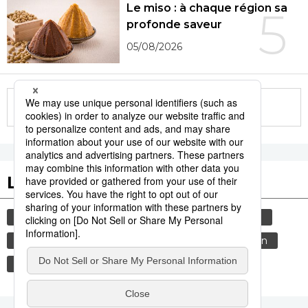
Le miso : à chaque région sa
5
profonde saveur
05/08/2026
More in this series
Les tags populaires
gastronomie
culture
histoire
animal
bœuf
sexe
femme
edo
shogun
vie quotidienne