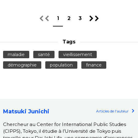
1
2
3
Tags
maladie
santé
vieillissement
démographie
population
finance
Matsuki Junichi
Articles de l'auteur
Chercheur au Center for International Public Studies
(CIPPS), Tokyo, il étudie à l’Université de Tokyo puis
travaille pour Dai-Ichi Life, une compagnie d’assurances,