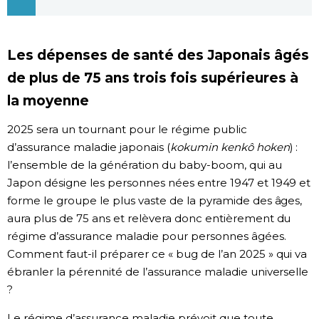
Chroniques
Les dépenses de santé des Japonais âgés
Images
de plus de 75 ans trois fois supérieures à
la moyenne
Vidéos
2025 sera un tournant pour le régime public
d’assurance maladie japonais (
kokumin kenkô hoken
) :
Tokyo
l’ensemble de la génération du baby-boom, qui au
Japon désigne les personnes nées entre 1947 et 1949 et
forme le groupe le plus vaste de la pyramide des âges,
aura plus de 75 ans et relèvera donc entièrement du
régime d’assurance maladie pour personnes âgées.
Comment faut-il préparer ce « bug de l’an 2025 » qui va
ébranler la pérennité de l’assurance maladie universelle
?
Le régime d’assurance maladie prévoit que toute