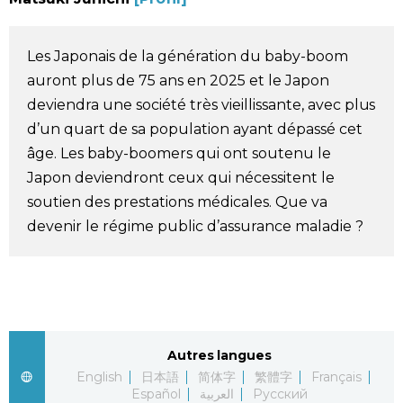
Société
Les Japonais de la génération du baby-boom
Culture
auront plus de 75 ans en 2025 et le Japon
deviendra une société très vieillissante, avec plus
Gastronomie
d’un quart de sa population ayant dépassé cet
âge. Les baby-boomers qui ont soutenu le
Japon deviendront ceux qui nécessitent le
Le japonais
soutien des prestations médicales. Que va
devenir le régime public d’assurance maladie ?
En plus
Données
official SNS
Séries
Autres langues
English
日本語
简体字
繁體字
Français
Personnages
Español
العربية
Русский