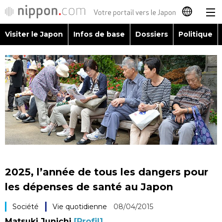
Visiter le Japon
Infos de base
Dossiers
Politique
日本語
English
简体字
Visiter le Japon
繁體字
Infos de base
Español
Dossiers
العربية
2025, l’année de tous les dangers pour
Politique
les dépenses de santé au Japon
Русский
Société
Vie quotidienne
08/04/2015
Économie
Matsuki Junichi
[Profil]