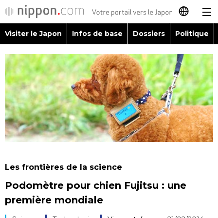
Visiter le Japon
Infos de base
Dossiers
Politique
日本語
English
简体字
Visiter le Japon
繁體字
Infos de base
Español
Dossiers
العربية
Les frontières de la science
Politique
Podomètre pour chien Fujitsu : une
Русский
première mondiale
Économie