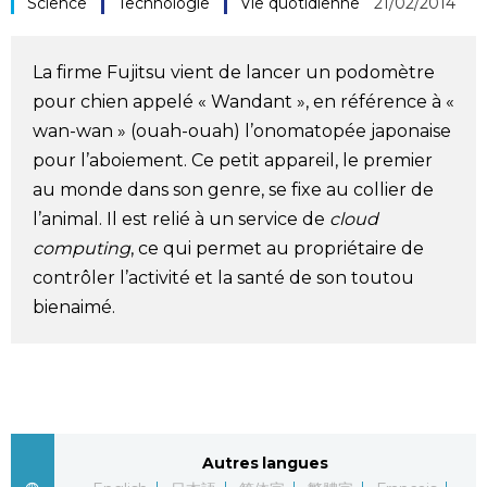
Science
Technologie
Vie quotidienne
21/02/2014
Société
La firme Fujitsu vient de lancer un podomètre
Culture
pour chien appelé « Wandant », en référence à «
wan-wan » (ouah-ouah) l’onomatopée japonaise
Gastronomie
pour l’aboiement. Ce petit appareil, le premier
au monde dans son genre, se fixe au collier de
Le japonais
l’animal. Il est relié à un service de
cloud
computing
, ce qui permet au propriétaire de
contrôler l’activité et la santé de son toutou
En plus
bienaimé.
Données
official SNS
Séries
Autres langues
Personnages