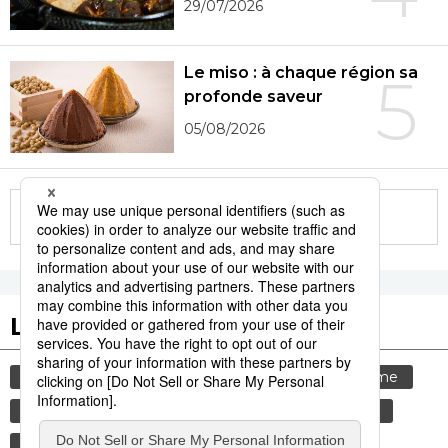
29/07/2026
Le miso : à chaque région sa
5
profonde saveur
05/08/2026
More in this series
Les tags populaires
gastronomie
culture
société
tourisme
animal
bœuf
santé
environnement
actu
tradition