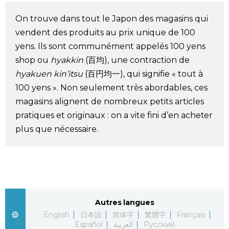
Société
On trouve dans tout le Japon des magasins qui
vendent des produits au prix unique de 100
Culture
yens. Ils sont communément appelés 100 yens
shop ou
hyakkin
(百均), une contraction de
Gastronomie
hyakuen kin’itsu
(百円均一), qui signifie « tout à
100 yens ». Non seulement très abordables, ces
magasins alignent de nombreux petits articles
Le japonais
pratiques et originaux : on a vite fini d’en acheter
plus que nécessaire.
En plus
Données
official SNS
Séries
Autres langues
English
日本語
简体字
繁體字
Français
Personnages
Español
العربية
Русский