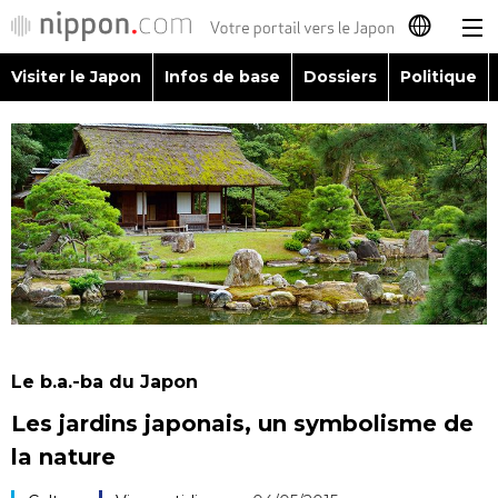
Visiter le Japon
Infos de base
Dossiers
Politique
日本語
English
简体字
Visiter le Japon
繁體字
Infos de base
Español
Dossiers
العربية
Le b.a.-ba du Japon
Politique
Les jardins japonais, un symbolisme de
Русский
la nature
Économie