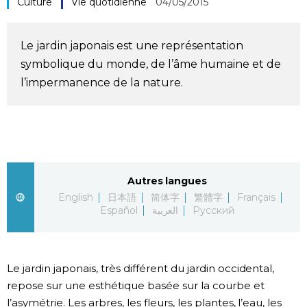
Culture
Vie quotidienne
04/05/2015
Société
Le jardin japonais est une représentation
Culture
symbolique du monde, de l’âme humaine et de
l’impermanence de la nature.
Gastronomie
Le japonais
En plus
Autres langues
English
日本語
简体字
繁體字
Français
Español
العربية
Русский
Données
official SNS
Séries
Le jardin japonais, très différent du jardin occidental,
repose sur une esthétique basée sur la courbe et
Personnages
l’asymétrie. Les arbres, les fleurs, les plantes, l’eau, les