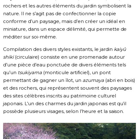
rochers et les autres éléments du jardin symbolisent la
Chroniques
nature. Il ne s’agit pas de confectionner la copie
conforme d’un paysage, mais d’en créer un idéal en
miniature, dans un espace délimité, qui permette de
Images
méditer sur soi-même.
Vidéos
Compilation des divers styles existants, le jardin
kaiyû
shiki
(circulaire) consiste en une promenade autour
Tokyo
d’une pièce d’eau ponctuée de divers éléments tels
qu’un
tsukiyama
(monticule artificiel), un pont
permettant de gagner un îlot, un
azumaya
(abri en bois)
et des rochers, qui représentent souvent des paysages
des sites célèbres inscrits au patrimoine culturel
japonais. L’un des charmes du jardin japonais est qu’il
possède plusieurs visages, selon l’heure et la saison.