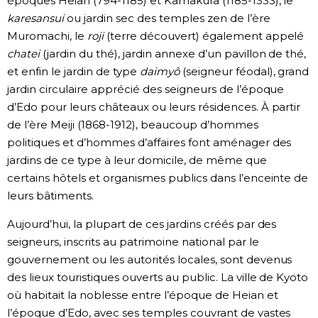
époques Heian (794-1185) et Kamakura (1185-1333), le
karesansui
ou jardin sec des temples zen de l’ère
Muromachi, le
roji
(terre découvert) également appelé
chatei
(jardin du thé), jardin annexe d’un pavillon de thé,
et enfin le jardin de type
daimyô
(seigneur féodal), grand
jardin circulaire apprécié des seigneurs de l’époque
d’Edo pour leurs châteaux ou leurs résidences. À partir
de l’ère Meiji (1868-1912), beaucoup d’hommes
politiques et d’hommes d’affaires font aménager des
jardins de ce type à leur domicile, de même que
certains hôtels et organismes publics dans l’enceinte de
leurs bâtiments.
Aujourd’hui, la plupart de ces jardins créés par des
seigneurs, inscrits au patrimoine national par le
gouvernement ou les autorités locales, sont devenus
des lieux touristiques ouverts au public. La ville de Kyoto
où habitait la noblesse entre l’époque de Heian et
l’époque d’Edo, avec ses temples couvrant de vastes