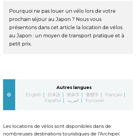
Société
Pourquoi ne pas louer un vélo lors de votre
prochain séjour au Japon ? Nous vous
Culture
présentons dans cet article la location de vélos
au Japon : un moyen de transport pratique et à
Gastronomie
petit prix.
Le japonais
En plus
Autres langues
English
日本語
简体字
繁體字
Français
Données
official SNS
Español
العربية
Русский
Séries
Les locations de vélos sont disponibles dans de
Personnages
nombreuses destinations touristiques de l’Archipel.