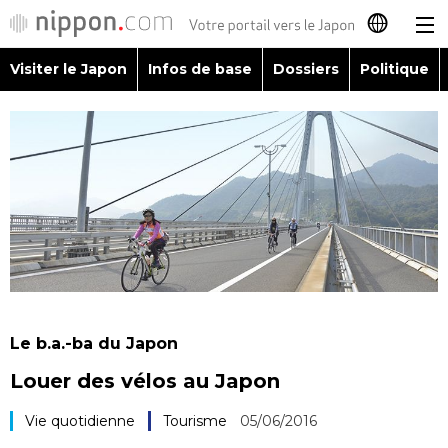
Visiter le Japon
Infos de base
Dossiers
Politique
日本語
English
简体字
Visiter le Japon
繁體字
Infos de base
Español
Dossiers
العربية
Le b.a.-ba du Japon
Politique
Louer des vélos au Japon
Русский
Économie
Vie quotidienne
Tourisme
05/06/2016