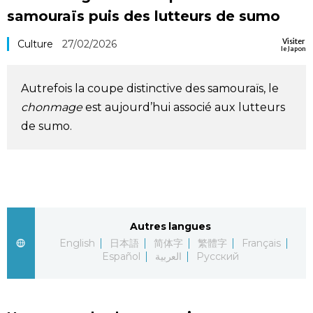
samouraïs puis des lutteurs de sumo
Société
Visiter
Culture
27/02/2026
le Japon
Culture
Autrefois la coupe distinctive des samouraïs, le
Gastronomie
chonmage
est aujourd’hui associé aux lutteurs
de sumo.
Le japonais
En plus
Données
official SNS
Autres langues
English
日本語
简体字
繁體字
Français
Español
العربية
Русский
Séries
Personnages