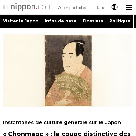
Visiter le Japon
Infos de base
Dossiers
Politique
日本語
English
简体字
Visiter le Japon
繁體字
Infos de base
Español
Dossiers
العربية
Politique
Русский
Instantanés de culture générale sur le Japon
Économie
« Chonmage » : la coupe distinctive des