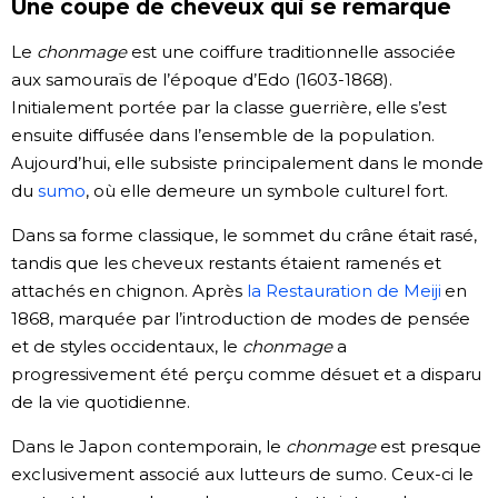
Une coupe de cheveux qui se remarque
Chroniques
Le
chonmage
est une coiffure traditionnelle associée
aux samouraïs de l’époque d’Edo (1603-1868).
Images
Initialement portée par la classe guerrière, elle s’est
ensuite diffusée dans l’ensemble de la population.
Aujourd’hui, elle subsiste principalement dans le monde
Vidéos
du
sumo
, où elle demeure un symbole culturel fort.
Tokyo
Dans sa forme classique, le sommet du crâne était rasé,
tandis que les cheveux restants étaient ramenés et
attachés en chignon. Après
la Restauration de Meiji
en
1868, marquée par l’introduction de modes de pensée
et de styles occidentaux, le
chonmage
a
progressivement été perçu comme désuet et a disparu
de la vie quotidienne.
Dans le Japon contemporain, le
chonmage
est presque
exclusivement associé aux lutteurs de sumo. Ceux-ci le