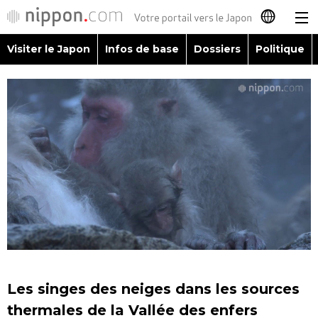
Visiter le Japon
Infos de base
Dossiers
Politique
日本語
English
简体字
Visiter le Japon
繁體字
Infos de base
Español
Dossiers
العربية
Politique
Русский
Les singes des neiges dans les sources
Économie
thermales de la Vallée des enfers