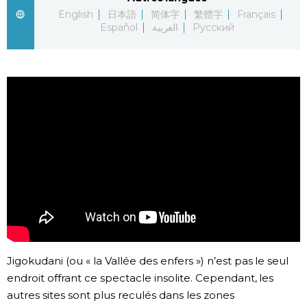
English
日本語
简体字
繁體字
Français
Chroniques
Español
العربية
Русский
Images
Vidéos
Tokyo
Jigokudani (ou « la Vallée des enfers ») n’est pas le seul
endroit offrant ce spectacle insolite. Cependant, les
autres sites sont plus reculés dans les zones