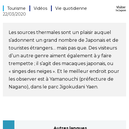
Visiter
Société
Tourisme
Vidéos
Vie quotidienne
le Japon
22/03/2020
Culture
Les sources thermales sont un plaisir auquel
s’adonnent un grand nombre de Japonais et de
Gastronomie
touristes étrangers… mais pas que. Des visiteurs
d’un autre genre aiment également à y faire
Le japonais
trempette ; il s’agit des macaques japonais, ou
« singes des neiges ». Et le meilleur endroit pour
En plus
les observer est à Yamanouchi (préfecture de
Nagano), dans le parc Jigokudani Yaen.
Données
official SNS
Séries
Personnages
Autres langues