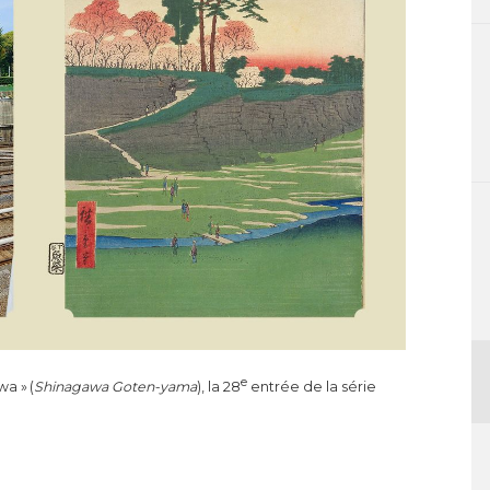
e
a » (
Shinagawa Goten-yama
), la 28
entrée de la série