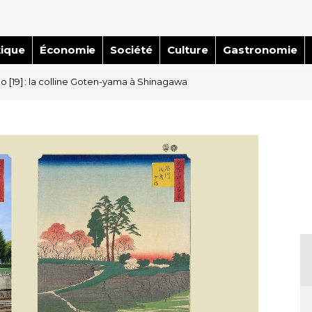
tique
Économie
Société
Culture
Gastronomie
 [19] : la colline Goten-yama à Shinagawa