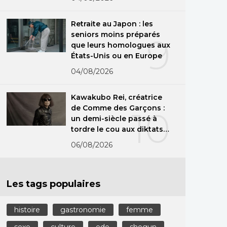
Retraite au Japon : les
seniors moins préparés
9
que leurs homologues aux
États-Unis ou en Europe
04/08/2026
Kawakubo Rei, créatrice
de Comme des Garçons :
10
un demi-siècle passé à
tordre le cou aux diktats
de la mode
06/08/2026
Les tags populaires
histoire
gastronomie
femme
sexe
culture
edo
shogun