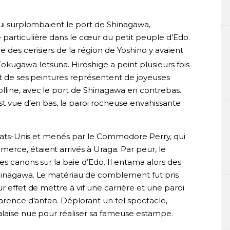
qui surplombaient le port de Shinagawa,
 particulière dans le cœur du petit peuple d’Edo.
 des cerisiers de la région de Yoshino y avaient
kugawa Ietsuna. Hiroshige a peint plusieurs fois
rt de ses peintures représentent de joyeuses
olline, avec le port de Shinagawa en contrebas.
 est vue d’en bas, la paroi rocheuse envahissante
 États-Unis et menés par le Commodore Perry, qui
rce, étaient arrivés à Uraga. Par peur, le
es canons sur la baie d’Edo. Il entama alors des
Shinagawa. Le matériau de comblement fut pris
r effet de mettre à vif une carrière et une paroi
parence d’antan. Déplorant un tel spectacle,
alaise nue pour réaliser sa fameuse estampe.