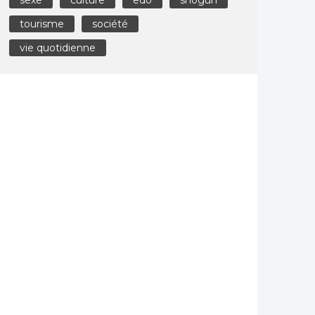
tourisme
société
vie quotidienne