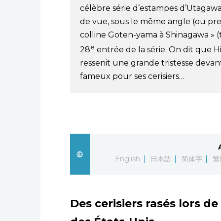
célèbre série d’estampes d’Utagaw
de vue, sous le même angle (ou pre
colline Goten-yama à Shinagawa » (ti
e
28
entrée de la série. On dit que 
ressenit une grande tristesse devant
fameux pour ses cerisiers…
English
日本語
简体字
繁
Des cerisiers rasés lors de 