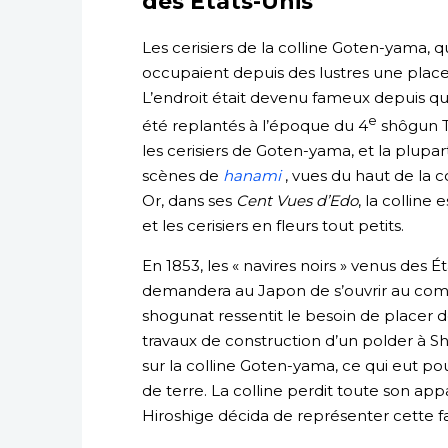
des États-Unis
Les cerisiers de la colline Goten-yama, 
occupaient depuis des lustres une place
L’endroit était devenu fameux depuis que
e
été replantés à l’époque du 4
shôgun To
les cerisiers de Goten-yama, et la plupa
scènes de
hanami
, vues du haut de la c
Or, dans ses
Cent Vues d’Edo
, la colline
et les cerisiers en fleurs tout petits.
En 1853, les « navires noirs » venus des
demandera au Japon de s’ouvrir au comme
shogunat ressentit le besoin de placer d
travaux de construction d’un polder à 
sur la colline Goten-yama, ce qui eut pou
de terre. La colline perdit toute son ap
Hiroshige décida de représenter cette f