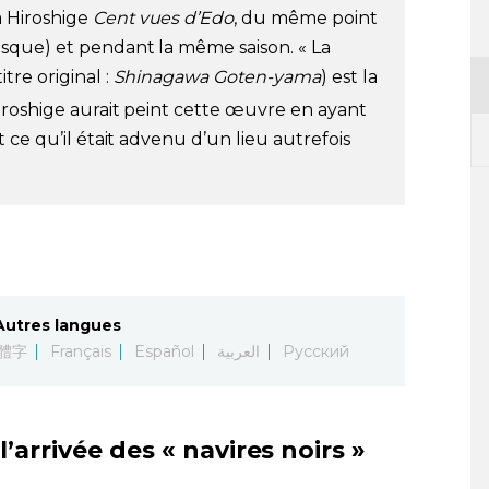
a Hiroshige
Cent vues d’Edo
, du même point
sque) et pendant la même saison. « La
tre original :
Shinagawa Goten-yama
) est la
Hiroshige aurait peint cette œuvre en ayant
 ce qu’il était advenu d’un lieu autrefois
Autres langues
體字
Français
Español
العربية
Русский
l’arrivée des « navires noirs »