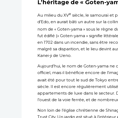
L’héritage de « Goten-ya
e
Au milieu du XV
siècle, le samouraï et 
d’Edo, en aurait bâti un autre sur la colli
nom de « Goten-yama » sous le règne d
fut édifié (« Goten-yama » signifie littérale
en 1702 dans un incendie, sans être recon
malgré sa disparition, et le lieu devint 
Kanei-ji de Ueno.
Aujourd’hui, le nom de Goten-yama ne 
officiel, mais il bénéficie encore de l’i
avait été pour tout le sud de Tokyo entr
siècle. Il est encore régulièrement utili
appartements de luxe dans le secteur.
l’ouest de la voie ferrée, et de nombreux
Non loin de l’église chrétienne de Shi
Trust City. Un jardin est situé à l’intéri