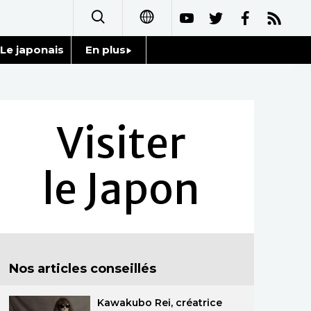
Le japonais
En plus
日本語
Données
English
Séries
Visiter
简体字
Personnages
繁體字
le Japon
Chroniques
Español
Images
العربية
Vidéos
Русский
Nos articles conseillés
Tokyo
Kawakubo Rei, créatrice