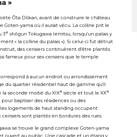
ma »
poète Ôta Dôkan, avant de construire le château
ne Goten-yama où il aurait vécu. La colline prit le
e
u 3
shôgun Tokugawa Iemitsu, lorsqu'un palais y
ment « la colline du palais »). Si celui-ci fut détruit
struit, des cerisiers continuèrent d'être plantés
aussi fameux pour ses cerisiers que le temple
correspond à aucun endroit ou arrondissement
mage du quartier résidentiel haut de gamme qu’il
e
e
e la seconde moitié du XIX
siècle et tout le XX
sé pour baptiser des résidences ou des
 Des logements de haut standing occupent
 cerisiers sont plantés en bordures des rues.
nagawa se trouve le grand complexe Goten-yama
eur et ouvert au public. Une cascade et un étang y