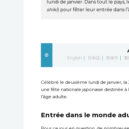
lundi de janvier. Dans tout le pays, 
shiki
) pour fêter leur entrée dans l
English
日本語
简体字
繁
Célébré le deuxième lundi de janvier, la
une fête nationale japonaise destinée à
l’âge adulte.
Entrée dans le monde ad
Pour ce jour en question, de nombreuses