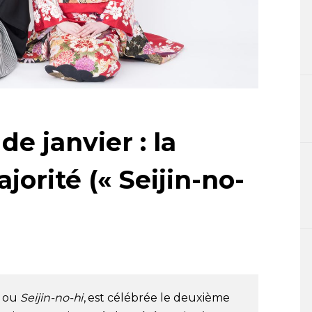
e janvier : la
jorité (« Seijin-no-
, ou
Seijin-no-hi
, est célébrée le deuxième