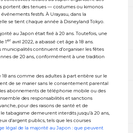
ants portent des tenues — costumes ou kimonos
 événements festifs. À Urayasu, dans la
elle se tient chaque année à Disneyland Tokyo.
rité au Japon était fixé à 20 ans. Toutefois, une
er
le 1
avril 2022, a abaissé cet âge à 18 ans.
nicipalités continuent d’organiser les fêtes
onnes de 20 ans, conformément à une tradition
e 18 ans comme des adultes à part entière sur le
ent de se marier sans le consentement parental
ue des abonnements de téléphonie mobile ou des
ensemble des responsabilités et sanctions
evanche, pour des raisons de santé et de
 le tabagisme demeurent interdits jusqu’à 20 ans,
eux d’argent publics, tels que les courses
ge légal de la majorité au Japon : que peuvent