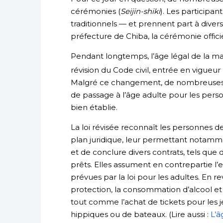
cérémonies (
Seijin-shiki
). Les particip
traditionnels — et prennent part à divers
préfecture de Chiba, la cérémonie offici
Pendant longtemps, l’âge légal de la majo
révision du Code civil, entrée en vigueur 
Malgré ce changement, de nombreuses mu
de passage à l’âge adulte pour les pers
bien établie.
La loi révisée reconnaît les personnes d
plan juridique, leur permettant notamm
et de conclure divers contrats, tels q
prêts. Elles assument en contrepartie l’
prévues par la loi pour les adultes. En r
protection, la consommation d’alcool et
tout comme l’achat de tickets pour les j
hippiques ou de bateaux. (Lire aussi :
L’â