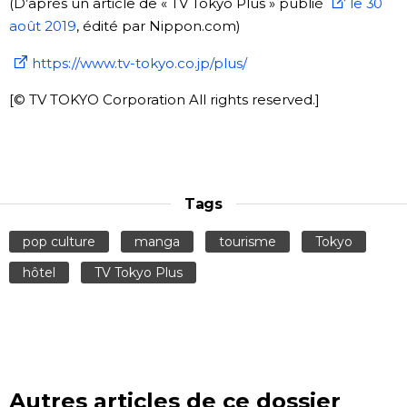
(D’après un article de « TV Tokyo Plus » publié
le 30
août 2019
, édité par Nippon.com)
https://www.tv-tokyo.co.jp/plus/
[© TV TOKYO Corporation All rights reserved.]
Tags
pop culture
manga
tourisme
Tokyo
hôtel
TV Tokyo Plus
Autres articles de ce dossier