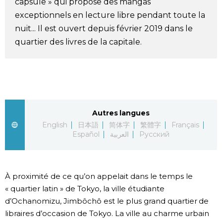
capsule » qui propose des mangas
Société
exceptionnels en lecture libre pendant toute la
nuit... Il est ouvert depuis février 2019 dans le
quartier des livres de la capitale.
Culture
Gastronomie
Le japonais
Autres langues
English
日本語
简体字
繁體字
Français
En plus
Español
العربية
Русский
Données
official SNS
À proximité de ce qu’on appelait dans le temps le
Séries
« quartier latin » de Tokyo, la ville étudiante
d’Ochanomizu, Jimbôchô est le plus grand quartier de
Personnages
libraires d’occasion de Tokyo. La ville au charme urbain