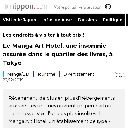
Visiter le Japon
Infos de base
Dossiers
Politique
日本語
Les endroits à visiter à tout prix !
English
Le Manga Art Hotel, une insomnie
简体字
assurée dans le quartier des livres, à
Visiter le Japon
Tokyo
繁體字
Infos de base
Visiter
Manga/BD
Tourisme
Divertissement
le Japon
Español
22/12/2019
Dossiers
العربية
Récemment, de plus en plus d’hébergements
Politique
aux services uniques ouvrent un peu partout
Русский
dans Tokyo. Voici l’un des plus insolites : le
Économie
Manga Art Hotel, un établissement de type «