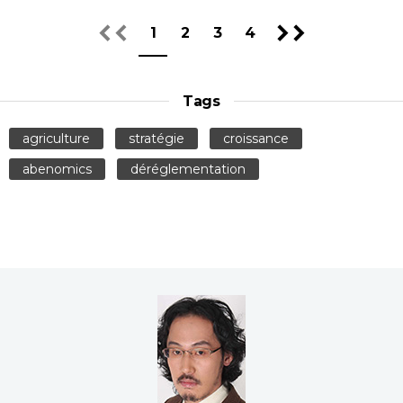
1
2
3
4
Tags
agriculture
stratégie
croissance
abenomics
déréglementation