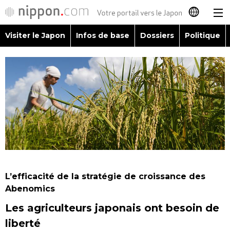
Visiter le Japon
Infos de base
Dossiers
Politique
日本語
English
简体字
Visiter le Japon
繁體字
Infos de base
Español
Dossiers
العربية
L’efficacité de la stratégie de croissance des
Politique
Abenomics
Русский
Les agriculteurs japonais ont besoin de
Économie
liberté