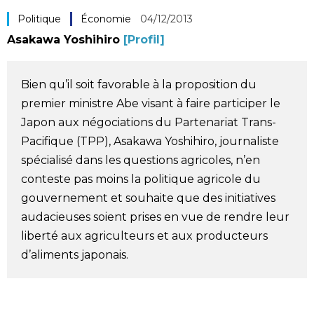
Politique
Économie
04/12/2013
Société
Asakawa Yoshihiro
[Profil]
Culture
Bien qu’il soit favorable à la proposition du
Gastronomie
premier ministre Abe visant à faire participer le
Japon aux négociations du Partenariat Trans-
Le japonais
Pacifique (TPP), Asakawa Yoshihiro, journaliste
spécialisé dans les questions agricoles, n’en
conteste pas moins la politique agricole du
En plus
gouvernement et souhaite que des initiatives
audacieuses soient prises en vue de rendre leur
Données
official SNS
liberté aux agriculteurs et aux producteurs
d’aliments japonais.
Séries
Personnages