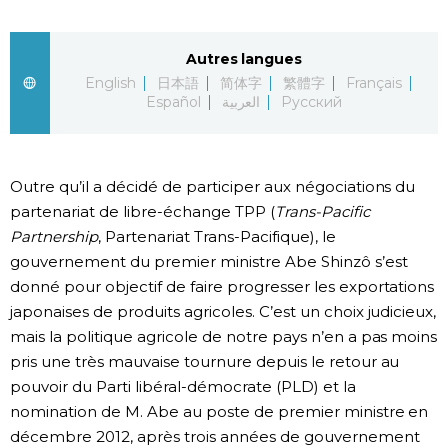
Chroniques
Autres langues
English
日本語
简体字
繁體字
Français
Images
Español
العربية
Русский
Vidéos
Outre qu’il a décidé de participer aux négociations du
Tokyo
partenariat de libre-échange TPP (
Trans-Pacific
Partnership
, Partenariat Trans-Pacifique), le
gouvernement du premier ministre Abe Shinzô s’est
donné pour objectif de faire progresser les exportations
japonaises de produits agricoles. C’est un choix judicieux,
mais la politique agricole de notre pays n’en a pas moins
pris une très mauvaise tournure depuis le retour au
pouvoir du Parti libéral-démocrate (PLD) et la
nomination de M. Abe au poste de premier ministre en
décembre 2012, après trois années de gouvernement