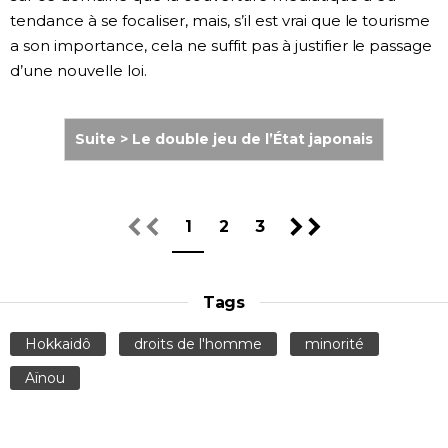
tendance à se focaliser, mais, s’il est vrai que le tourisme
a son importance, cela ne suffit pas à justifier le passage
d’une nouvelle loi.
Suite > Le double jeu de l’État japonais
1
2
3
Tags
Hokkaidô
droits de l'homme
minorité
Aïnou