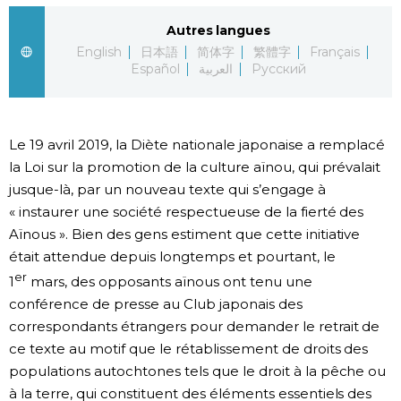
Autres langues
Chroniques
English
日本語
简体字
繁體字
Français
Español
العربية
Русский
Images
Vidéos
Le 19 avril 2019, la Diète nationale japonaise a remplacé
la Loi sur la promotion de la culture aïnou, qui prévalait
Tokyo
jusque-là, par un nouveau texte qui s’engage à
« instaurer une société respectueuse de la fierté des
Aïnous ». Bien des gens estiment que cette initiative
était attendue depuis longtemps et pourtant, le
er
1
mars, des opposants aïnous ont tenu une
conférence de presse au Club japonais des
correspondants étrangers pour demander le retrait de
ce texte au motif que le rétablissement de droits des
populations autochtones tels que le droit à la pêche ou
à la terre, qui constituent des éléments essentiels des