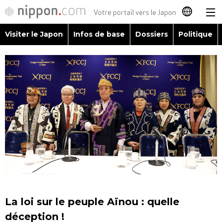
Visiter le Japon
Infos de base
Dossiers
Politique
日本語
English
简体字
Visiter le Japon
繁體字
Infos de base
Español
Dossiers
العربية
Politique
Русский
La loi sur le peuple Aïnou : quelle
Économie
déception !