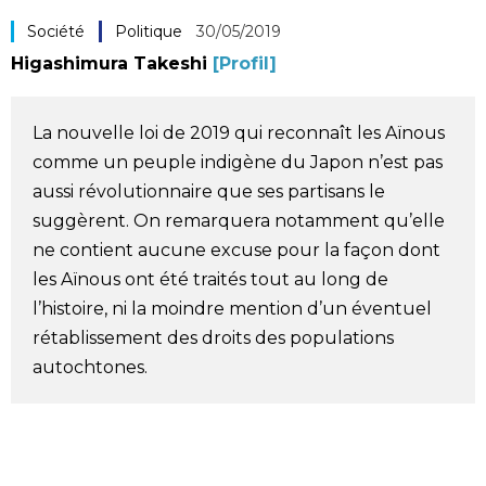
Société
Société
Politique
30/05/2019
Higashimura Takeshi
[Profil]
Culture
La nouvelle loi de 2019 qui reconnaît les Aïnous
Gastronomie
comme un peuple indigène du Japon n’est pas
aussi révolutionnaire que ses partisans le
Le japonais
suggèrent. On remarquera notamment qu’elle
ne contient aucune excuse pour la façon dont
En plus
les Aïnous ont été traités tout au long de
l’histoire, ni la moindre mention d’un éventuel
rétablissement des droits des populations
Données
official SNS
autochtones.
Séries
Personnages