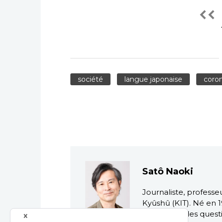
société
langue japonaise
coron
Satô Naoki
Journaliste, professe
Kyûshû (KIT). Né en 1
Spécialiste des quest