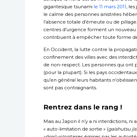
gigantesque tsunami
le 11 mars 2011
, le
le calme des personnes sinistrées héberg
l’absence totale d’émeute ou de pillage
centres d’urgence forment un nouveau
contribuent à empêcher toute forme de
En Occident, la lutte contre la propagat
confinement des villes avec des interdict
de non-respect. Les personnes qui ont 
(pour la plupart). Si les pays occidentau
qu’en général leurs habitants n’obéisse
sont pas contraignants.
Rentrez dans le rang !
Mais au Japon il n’y a ni interdictions, 
« auto-limitation de sortie » (
gaishutsu ji
yôsei)
volontaires émises par les autorit