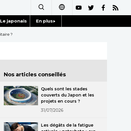
Le japonais
En plus
日本語
Données
taire ?
English
Séries
简体字
Personnages
繁體字
Nos articles conseillés
Chroniques
Español
Quels sont les stades
Images
couverts du Japon et les
العربية
projets en cours ?
Vidéos
31/07/2026
Русский
Tokyo
Les dégâts de la fatigue