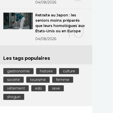
04/08/2026
Retraite au Japon : les
seniors moins préparés
10
que leurs homologues aux
États-Unis ou en Europe
04/08/2026
Les tags populaires
gastronomie
histoire
culture
société
tourisme
femme
vêtement
edo
sexe
shogun