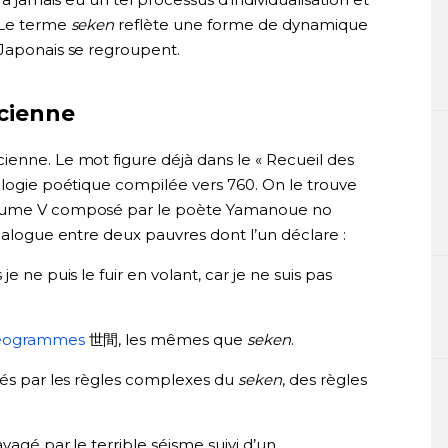
. Le terme
seken
reflète une forme de dynamique
 Japonais se regroupent.
ncienne
cienne. Le mot figure déjà dans le « Recueil des
ologie poétique compilée vers 760. On le trouve
volume V composé par le poète Yamanoue no
dialogue entre deux pauvres dont l’un déclare :
e ne puis le fuir en volant, car je ne suis pas
éogrammes
世間, les mêmes que
seken
.
liés par les règles complexes du
seken
, des règles
vagé par le terrible séisme suivi d’un