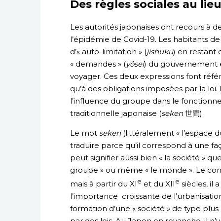
Des règles sociales au lie
Les autorités japonaises ont recours à 
l’épidémie de Covid-19. Les habitants de 
d’« auto-limitation » (
jishuku
) en restant 
« demandes » (
yôsei
) du gouvernement en
voyager. Ces deux expressions font réf
qu’à des obligations imposées par la loi
l’influence du groupe dans le fonction
traditionnelle japonaise (
seken
世間).
Le mot
seken
(littéralement « l’espace d
traduire parce qu’il correspond à une fa
peut signifier aussi bien « la société » qu
groupe » ou même « le monde ». Le conce
e
e
mais à partir du XI
et du XII
siècles, il 
l’importance croissante de l’urbanisation 
formation d’une « société » de type plus
par des lois. Au Japon en revanche, il n’y