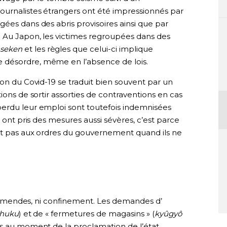
s journalistes étrangers ont été impressionnés par
ées dans des abris provisoires ainsi que par
. Au Japon, les victimes regroupées dans des
seken
et les règles que celui-ci implique
 désordre, même en l’absence de lois.
ion du Covid-19 se traduit bien souvent par un
ions de sortir assorties de contraventions en cas
perdu leur emploi sont toutefois indemnisées
x ont pris des mesures aussi sévères, c’est parce
nt pas aux ordres du gouvernement quand ils ne
ni amendes, ni confinement. Les demandes d’
shuku
) et de « fermetures de magasins » (
kyûgyô
és au moment de la proclamation de l’état