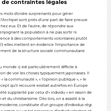
u de contraintes légales
des mots d’ordre surprenants pour gérer
l’Archipel sont priés d’une part de faire preuve
chez eux. Et de l’autre, de répondre aux
joignant la population à ne pas sortir ni
érence à des comportements volontaires plutôt
. Et elles mettent en évidence l’importance de
nement de la structure sociale communautaire
u monde ») est particulièrement difficile à
çon de voir les choses typiquement japonaises. Il
e « la communauté », « l’opinion publique », « le
pt qu’il recouvre existait autrefois en Europe
a été supplanté par celui d’« individu » en raison de
et du christianisme. Dès lors, on a assisté à la
 moderne, constituée d’un groupe d’individus régi
 a jamais eu un tel processus d’individualisation et