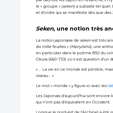
le « groupe » (
seken
) a subsisté tel quel
et d’ordre qui se manifeste dès que des
Seken
, une notion très a
La notion japonaise de
seken
est très an
dix mille feuilles » (
Manyôshû
), une anth
en particulier dans le poème 892 du 
Okura (660-733) où il est question d’un 
« … La vie en ce monde est pénible, mais j
oiseau… »
Le mot « monde » y figure ici avec les
id
Les Japonais d’aujourd’hui sont encore 
qui n’ont pas d’équivalent en Occident.
Lorsque le nord-est de l’Archipel a été ra