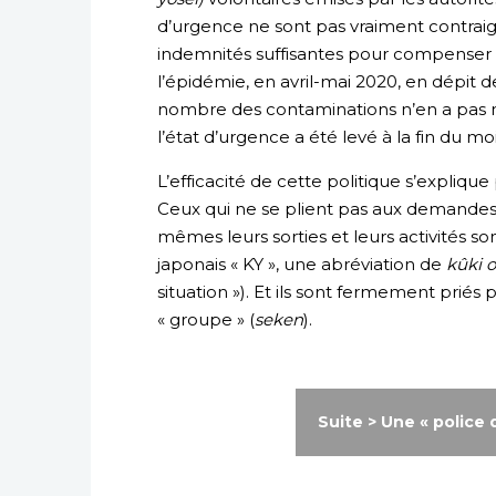
d’urgence ne sont pas vraiment contraig
indemnités suffisantes pour compenser la
l’épidémie, en avril-mai 2020, en dépit d
nombre des contaminations n’en a pas m
l’état d’urgence a été levé à la fin du mo
L’efficacité de cette politique s’explique
Ceux qui ne se plient pas aux demandes
mêmes leurs sorties et leurs activités s
japonais « KY », une abréviation de
kûki 
situation »). Et ils sont fermement priés 
« groupe » (
seken
).
Suite > Une « police 