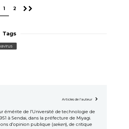
1
2
Tags
avirus
Articles de l'auteur
ur émérite de l’Université de technologie de
951 à Sendai, dans la préfecture de Miyagi.
ions d’opinion publique (
seken
), de critique