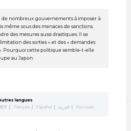
e de nombreux gouvernements à imposer à
fois même sous des menaces de sanctions.
dre des mesures aussi drastiques. Il se
mitation des sorties » et des « demandes
. Pourquoi cette politique semble-t-elle
roupe au Japon.
Autres langues
體字
Français
Español
العربية
Русский