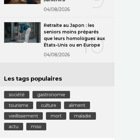
04/08/2026
Retraite au Japon : les
seniors moins préparés
10
que leurs homologues aux
États-Unis ou en Europe
04/08/2026
Les tags populaires
société
gastronomie
tourisme
culture
aliment
vieillissement
mort
maladie
actu
miso