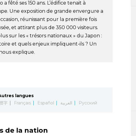
a fêté ses 150 ans. L’édifice tenait à
pe. Une exposition de grande envergure a
ccasion, réunissant pour la première fois
ée, et attirant plus de 350 000 visiteurs.
s sur les « trésors nationaux » du Japon :
istoire et quels enjeux impliquent-ils ? Un
nous explique.
Autres langues
體字
Français
Español
العربية
Русский
s de la nation