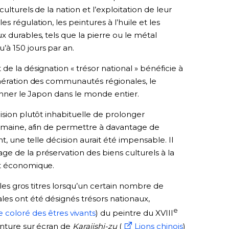
ulturels de la nation et l’exploitation de leur
 régulation, les peintures à l’huile et les
x durables, tels que la pierre ou le métal
à 150 jours par an.
e la désignation « trésor national » bénéficie à
énération des communautés régionales, le
yonner le Japon dans le monde entier.
ision plutôt inhabituelle de prolonger
semaine, afin de permettre à davantage de
t, une telle décision aurait été impensable. Il
e de la préservation des biens culturels à la
et économique.
 les gros titres lorsqu’un certain nombre de
les ont été désignés trésors nationaux,
e
coloré des êtres vivants
) du peintre du XVIII
inture sur écran de
Karajishi-zu
(
Lions chinois
)