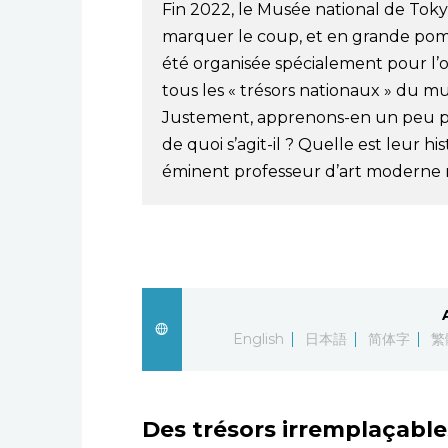
Fin 2022, le Musée national de Tokyo 
marquer le coup, et en grande pom
été organisée spécialement pour l’o
tous les « trésors nationaux » du mus
Justement, apprenons-en un peu plu
de quoi s’agit-il ? Quelle est leur h
éminent professeur d’art moderne 
English
日本語
简体字
繁
Des trésors irremplaçable