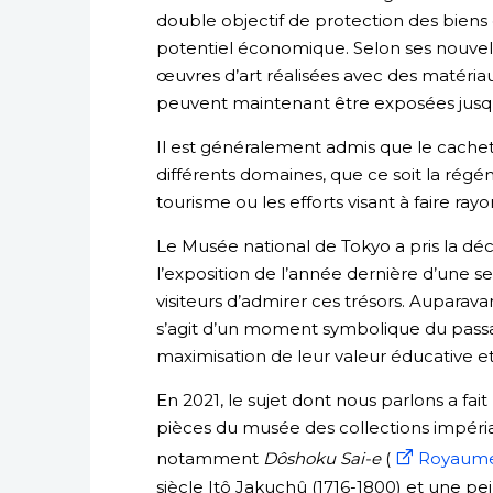
double objectif de protection des biens c
potentiel économique. Selon ses nouvelles
œuvres d’art réalisées avec des matériau
peuvent maintenant être exposées jusqu’
Il est généralement admis que le cachet d
différents domaines, que ce soit la rég
tourisme ou les efforts visant à faire ra
Le Musée national de Tokyo a pris la déc
l’exposition de l’année dernière d’une 
visiteurs d’admirer ces trésors. Auparavan
s’agit d’un moment symbolique du passag
maximisation de leur valeur éducative 
En 2021, le sujet dont nous parlons a fait
pièces du musée des collections impéria
notamment
Dôshoku Sai-e
(
Royaume 
siècle Itô Jakuchû (1716-1800) et une pe