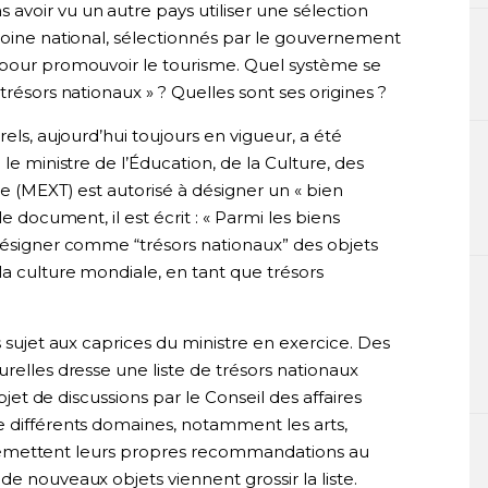
avoir vu un autre pays utiliser une sélection
imoine national, sélectionnés par le gouvernement
 pour promouvoir le tourisme. Quel système se
trésors nationaux » ? Quelles sont ses origines ?
rels, aujourd’hui toujours en vigueur, a été
le ministre de l’Éducation, de la Culture, des
ie (MEXT) est autorisé à désigner un « bien
e document, il est écrit : « Parmi les biens
 désigner comme “trésors nationaux” des objets
a culture mondiale, en tant que trésors
s sujet aux caprices du ministre en exercice. Des
urelles dresse une liste de trésors nationaux
objet de discussions par le Conseil des affaires
e différents domaines, notamment les arts,
 qui émettent leurs propres recommandations au
e nouveaux objets viennent grossir la liste.