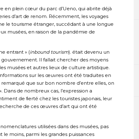
uve en plein cœur du parc d’Ueno, qui abrite déjà
eries d’art de renom. Récemment, les voyages
me le tourisme étranger, succédant à une longue
ux musées, en raison de la pandémie de
me entrant » (
inbound tourism
). était devenu un
u gouvernement. Il fallait chercher des moyens
les musées et autres lieux de culture artistique.
informations sur les œuvres ont été traduites en
j’ai remarqué que sur bon nombre d’entre elles, on
 ». Dans de nombreux cas, l’expression a
iment de fierté chez les touristes japonais, leur
 recherche de ces œuvres d’art qui ont été
s nomenclatures utilisées dans des musées, pas
 le moins, parmi les grandes puissances