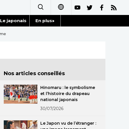
Le japonais
En plus
日本語
Données
isme
English
Séries
简体字
Personnages
繁體字
Nos articles conseillés
Chroniques
Español
Hinomaru : le symbolisme
Images
et l’histoire du drapeau
العربية
national japonais
Vidéos
30/07/2026
Русский
Tokyo
Le Japon vu de l’étranger :