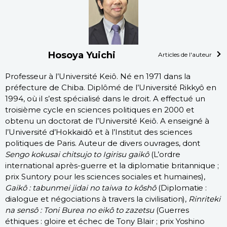
Hosoya Yuichi
Articles de l'auteur
Professeur à l’Université Keiô. Né en 1971 dans la
préfecture de Chiba. Diplômé de l’Université Rikkyô en
1994, où il s’est spécialisé dans le droit. A effectué un
troisième cycle en sciences politiques en 2000 et
obtenu un doctorat de l’Université Keiô. A enseigné à
l’Université d’Hokkaidô et à l’Institut des sciences
politiques de Paris. Auteur de divers ouvrages, dont
Sengo kokusai chitsujo to Igirisu gaikô
(L’ordre
international après-guerre et la diplomatie britannique ;
prix Suntory pour les sciences sociales et humaines),
Gaikô : tabunmei jidai no taiwa to kôshô
(Diplomatie :
dialogue et négociations à travers la civilisation),
Rinriteki
na sensô : Toni Burea no eikô to zazetsu
(Guerres
éthiques : gloire et échec de Tony Blair ; prix Yoshino