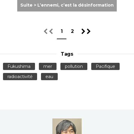
Suite > L’ennemi, c’est la désinformation
1
2
Tags
Fukushima
mer
pollution
Pacifique
radioactivité
eau