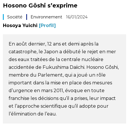
Hosono Gôshi s’exprime
Société
Société
Environnement
16/01/2024
Culture
Hosoya Yuichi
[Profil]
Gastronomie
En août dernier, 12 ans et demi après la
catastrophe, le Japon a débuté le rejet en mer
Le japonais
des eaux traitées de la centrale nucléaire
accidentée de Fukushima Daiichi. Hosono Gôshi,
En plus
membre du Parlement, qui a joué un rôle
important dans la mise en place des mesures
Données
d’urgence en mars 2011, évoque en toute
official SNS
franchise les décisions qu’il a prises, leur impact
et l’approche scientifique qu’il adopte pour
Séries
l’élimination de l’eau.
Personnages