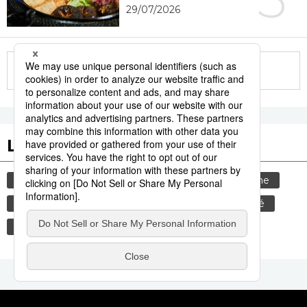
29/07/2026
More in this series
Les tags populaires
gastronomie
culture
animal
tourisme
histoire
bouddhisme
temple
société
femme
vie quotidienne