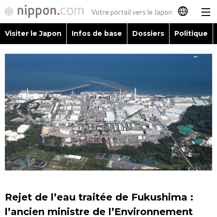
Visiter le Japon
Infos de base
Dossiers
Politique
日本語
English
简体字
Visiter le Japon
繁體字
Infos de base
Español
Dossiers
العربية
Politique
Русский
Rejet de l’eau traitée de Fukushima :
Économie
l’ancien ministre de l’Environnement