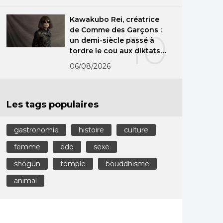
Kawakubo Rei, créatrice
de Comme des Garçons :
10
un demi-siècle passé à
tordre le cou aux diktats
de la mode
06/08/2026
Les tags populaires
gastronomie
histoire
culture
femme
edo
sexe
shogun
temple
bouddhisme
animal