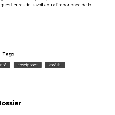
ngues heures de travail » ou « l’importance de la
Tags
anté
enseignant
karôshi
dossier