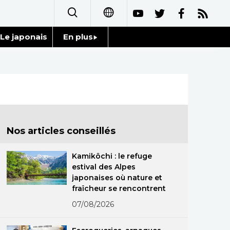
Le japonais
En plus
日本語
Données
English
Séries
简体字
Personnages
繁體字
Nos articles conseillés
Chroniques
Español
Kamikôchi : le refuge
Images
estival des Alpes
العربية
japonaises où nature et
fraîcheur se rencontrent
Vidéos
Русский
07/08/2026
Tokyo