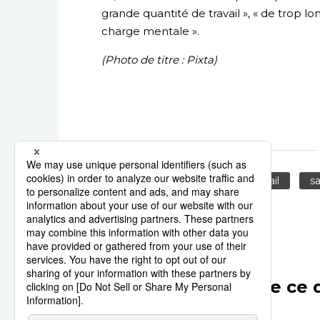
grande quantité de travail », « de trop lo
charge mentale ».
(Photo de titre : Pixta)
éducation
école
travail
s
Autres articles de ce 