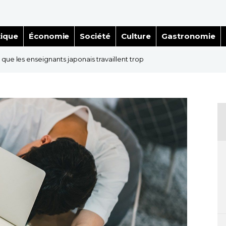
tique
Économie
Société
Culture
Gastronomie
 que les enseignants japonais travaillent trop