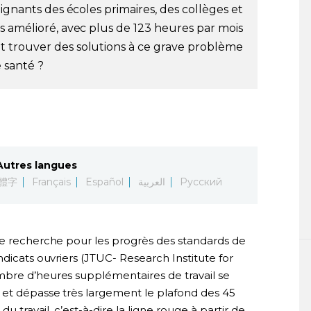
eignants des écoles primaires, des collèges et
s amélioré, avec plus de 123 heures par mois
 trouver des solutions à ce grave problème
 santé ?
Autres langues
體字
Français
Español
العربية
Русский
de recherche pour les progrès des standards de
ndicats ouvriers (JTUC- Research Institute for
mbre d’heures supplémentaires de travail se
 et dépasse très largement le plafond des 45
u travail, c’est-à-dire la ligne rouge à partir de