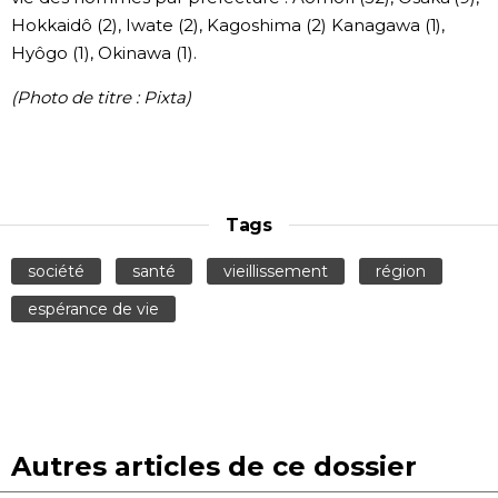
Hokkaidô (2), Iwate (2), Kagoshima (2) Kanagawa (1),
Hyôgo (1), Okinawa (1).
(Photo de titre : Pixta)
Tags
société
santé
vieillissement
région
espérance de vie
Autres articles de ce dossier