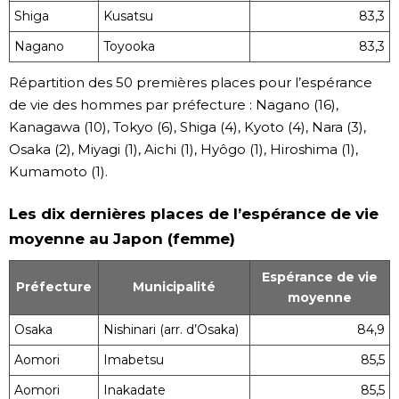
Shiga
Kusatsu
83,3
Nagano
Toyooka
83,3
Répartition des 50 premières places pour l’espérance
de vie des hommes par préfecture : Nagano (16),
Kanagawa (10), Tokyo (6), Shiga (4), Kyoto (4), Nara (3),
Osaka (2), Miyagi (1), Aichi (1), Hyôgo (1), Hiroshima (1),
Kumamoto (1).
Les dix dernières places de l’espérance de vie
moyenne au Japon (femme)
Espérance de vie
Préfecture
Municipalité
moyenne
Osaka
Nishinari (arr. d’Osaka)
84,9
Aomori
Imabetsu
85,5
Aomori
Inakadate
85,5