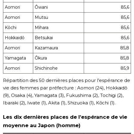
Aomori
Ôwani
85,6
Aomori
Mutsu
85,6
Kôchi
Mihara
85,6
Hokkaidô
Betsukai
85,6
Aomori
Kazamaura
85,8
Yamagata
Ôkura
85,8
Aomori
Shichinohe
85,9
Répartition des 50 dernières places pour l’espérance de
vie des femmes par préfecture : Aomori (24), Hokkaidô
(9), Osaka (4), Yamagata (3), Fukushima (2), Tochigi (2),
Ibaraki (2), Iwate (1), Akita (1), Shizuoka (1), Kôchi (1).
Les dix dernières places de l’espérance de vie
moyenne au Japon (homme)