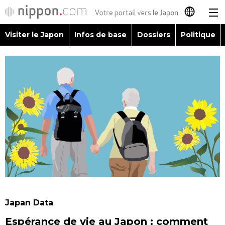
Visiter le Japon
Infos de base
Dossiers
Politique
日本語
English
简体字
Visiter le Japon
繁體字
Infos de base
Español
Dossiers
العربية
Politique
Русский
Japan Data
Économie
Espérance de vie au Japon : comment