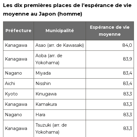
Les dix premières places de l’espérance de vie
moyenne au Japon (homme)
Espérance de vie
Préfecture
Municipalité
moyenne
Kanagawa
Asao (arr. de Kawasaki)
84,0
Aoba (arr. de
Kanagawa
83,9
Yokohama)
Nagano
Miyada
83,4
Aichi
Nisshin
83,4
Kyoto
Kinugawa
83,3
Kanagawa
Kamakura
83,3
Nagano
Hara
83,3
Tsuzuki (arr. de
Kanagawa
83,3
Yokohama)