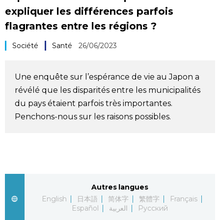
expliquer les différences parfois
Société
flagrantes entre les régions ?
Culture
Société
Santé
26/06/2023
Gastronomie
Une enquête sur l’espérance de vie au Japon a
révélé que les disparités entre les municipalités
Le japonais
du pays étaient parfois très importantes.
Penchons-nous sur les raisons possibles.
En plus
Données
official SNS
Séries
Autres langues
English
日本語
简体字
繁體字
Français
Español
العربية
Русский
Personnages