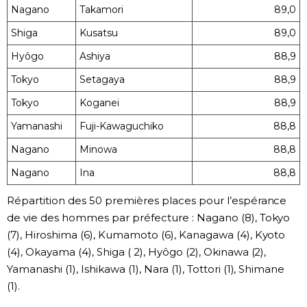
Nagano
Takamori
89,0
Shiga
Kusatsu
89,0
Hyôgo
Ashiya
88,9
Tokyo
Setagaya
88,9
Tokyo
Koganei
88,9
Yamanashi
Fuji-Kawaguchiko
88,8
Nagano
Minowa
88,8
Nagano
Ina
88,8
Répartition des 50 premières places pour l’espérance
de vie des hommes par préfecture : Nagano (8), Tokyo
(7), Hiroshima (6), Kumamoto (6), Kanagawa (4), Kyoto
(4), Okayama (4), Shiga ( 2), Hyôgo (2), Okinawa (2),
Yamanashi (1), Ishikawa (1), Nara (1), Tottori (1), Shimane
(1).