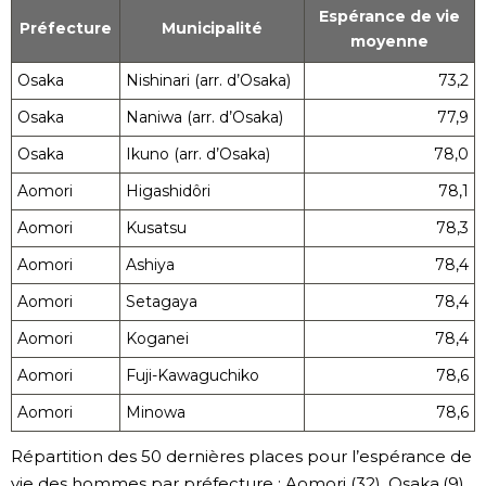
Espérance de vie
Préfecture
Municipalité
moyenne
Osaka
Nishinari (arr. d’Osaka)
73,2
Osaka
Naniwa (arr. d’Osaka)
77,9
Osaka
Ikuno (arr. d’Osaka)
78,0
Aomori
Higashidôri
78,1
Aomori
Kusatsu
78,3
Aomori
Ashiya
78,4
Aomori
Setagaya
78,4
Aomori
Koganei
78,4
Aomori
Fuji-Kawaguchiko
78,6
Aomori
Minowa
78,6
Répartition des 50 dernières places pour l’espérance de
vie des hommes par préfecture : Aomori (32), Osaka (9),