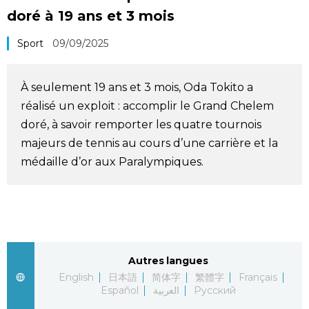
doré à 19 ans et 3 mois
Société
Sport
09/09/2025
Culture
À seulement 19 ans et 3 mois, Oda Tokito a
Gastronomie
réalisé un exploit : accomplir le Grand Chelem
doré, à savoir remporter les quatre tournois
Le japonais
majeurs de tennis au cours d’une carrière et la
médaille d’or aux Paralympiques.
En plus
Données
official SNS
Séries
Autres langues
English
日本語
简体字
繁體字
Français
Español
العربية
Русский
Personnages