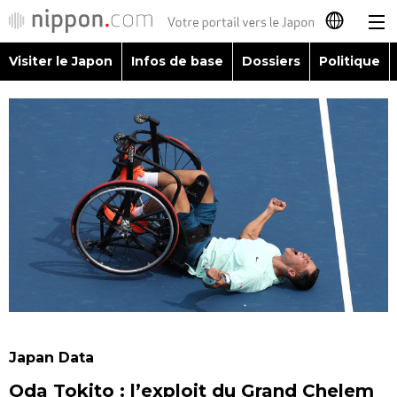
Visiter le Japon
Infos de base
Dossiers
Politique
日本語
English
简体字
Visiter le Japon
繁體字
Infos de base
Español
Dossiers
العربية
Politique
Русский
Japan Data
Économie
Oda Tokito : l’exploit du Grand Chelem