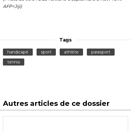
AFP=Jiji)
Tags
handicapé
sport
athlète
parasport
tennis
Autres articles de ce dossier