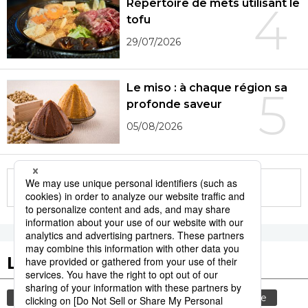
Répertoire de mets utilisant le
4
tofu
29/07/2026
Le miso : à chaque région sa
5
profonde saveur
05/08/2026
More in this series
Les tags populaires
gastronomie
culture
aliment
histoire