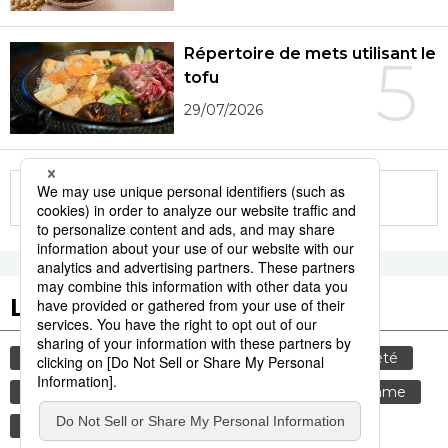
Répertoire de mets utilisant le
5
tofu
29/07/2026
More in this series
Les tags populaires
culture
gastronomie
tourisme
société
animal
histoire
sexe
bœuf
femme
temple