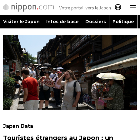
Visiter le Japon
Infos de base
Dossiers
Politique
日本語
English
简体字
Visiter le Japon
繁體字
Infos de base
Español
Dossiers
العربية
Politique
Русский
Japan Data
Économie
Touristes étrangers au Japon : un