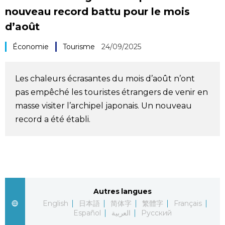
nouveau record battu pour le mois
Société
d’août
Culture
Économie
Tourisme
24/09/2025
Gastronomie
Les chaleurs écrasantes du mois d’août n’ont
pas empêché les touristes étrangers de venir en
Le japonais
masse visiter l’archipel japonais. Un nouveau
record a été établi.
En plus
Données
official SNS
Séries
Autres langues
English
日本語
简体字
繁體字
Français
Español
العربية
Русский
Personnages