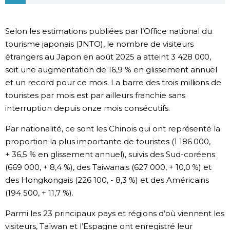
Chroniques
Selon les estimations publiées par l’Office national du
tourisme japonais (JNTO), le nombre de visiteurs
Images
étrangers au Japon en août 2025 a atteint 3 428 000,
soit une augmentation de 16,9 % en glissement annuel
Vidéos
et un record pour ce mois. La barre des trois millions de
touristes par mois est par ailleurs franchie sans
Tokyo
interruption depuis onze mois consécutifs.
Par nationalité, ce sont les Chinois qui ont représenté la
proportion la plus importante de touristes (1 186 000,
+ 36,5 % en glissement annuel), suivis des Sud-coréens
(669 000, + 8,4 %), des Taiwanais (627 000, + 10,0 %) et
des Hongkongais (226 100, - 8,3 %) et des Américains
(194 500, + 11,7 %).
Parmi les 23 principaux pays et régions d’où viennent les
visiteurs, Taïwan et l’Espagne ont enregistré leur