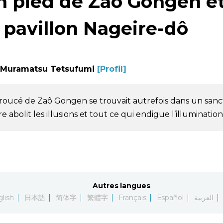
n pied de Zaô Gongen et
 pavillon Nageire-dô
Muramatsu Tetsufumi
[Profil]
rroucé de Zaô Gongen se trouvait autrefois dans un sanc
e abolit les illusions et tout ce qui endigue l’illumination
Autres langues
lish
日本語
简体字
繁體字
Français
Español
العربية