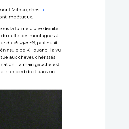
 mont Mitoku, dans
la
s sont impétueux.
us la forme d’une divinité
s du culte des montagnes à
eur du
shugendô
, pratiquait
ninsule de Kii, quand il a vu
tatue aux cheveux hérissés
mination. La main gauche est
 et son pied droit dans un