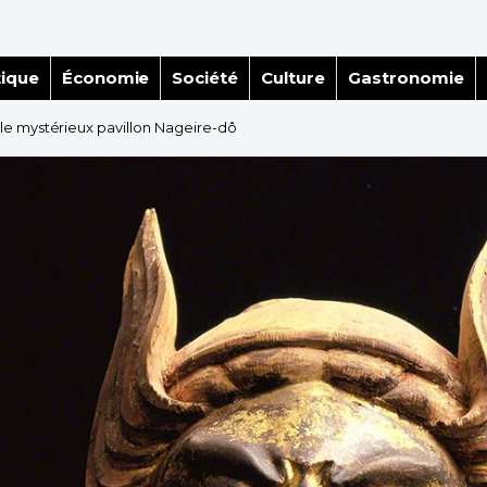
tique
Économie
Société
Culture
Gastronomie
le mystérieux pavillon Nageire-dô