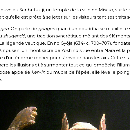
uve au Sanbutsu-ji, un temple de la ville de Misasa, sur le
ait qu’elle est prête à se jeter sur les visiteurs tant ses trait
ngen
. On parle de
gongen
quand un bouddha se manifeste so
du
shugendô
, une tradition syncrétique mêlant des élément
La légende veut que, En no Gyôja (634- c. 700–707), fondat
Kinpusen, un mont sacré de Yoshino situé entre Nara et la pé
le d’un énorme rocher pour s’envoler dans les airs. Cette s
cre les illusions et à surmonter tout ce qui empêche l’illu
e pose appelée
ken-in
ou mudra de l’épée, elle lève le poing
.