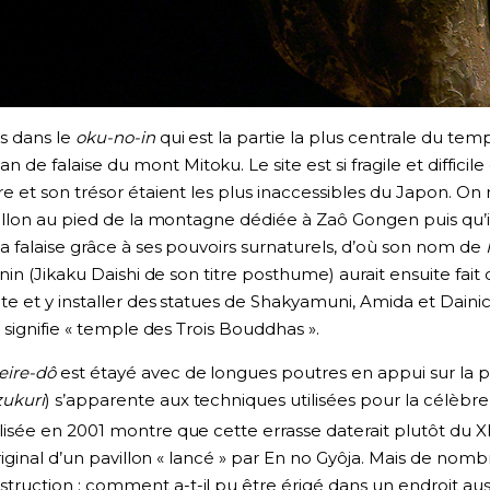
is dans le
oku-no-in
qui est la partie la plus centrale du temp
e falaise du mont Mitoku. Le site est si fragile et difficil
re et son trésor étaient les plus inaccessibles du Japon. On
illon au pied de la montagne dédiée à Zaô Gongen puis qu’il l
la falaise grâce à ses pouvoirs surnaturels, d’où son nom de
nnin (Jikaku Daishi de son titre posthume) aurait ensuite fai
ite et y installer des statues de Shakyamuni, Amida et Dainic
i signifie « temple des Trois Bouddhas ».
eire-dô
est étayé avec de longues poutres en appui sur la p
zukuri
) s’apparente aux techniques utilisées pour la célèbre
isée en 2001 montre que cette errasse daterait plutôt du XI
original d’un pavillon « lancé » par En no Gyôja. Mais de nom
uction : comment a-t-il pu être érigé dans un endroit auss