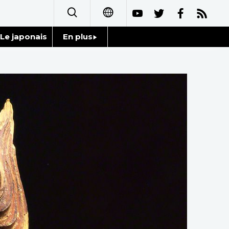
Le japonais
En plus
日本語
Données
English
Séries
简体字
Personnages
繁體字
Chroniques
Español
Images
العربية
Vidéos
Русский
Tokyo