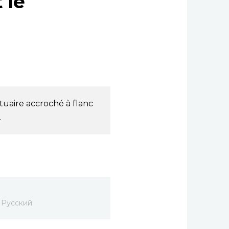
 le
tuaire accroché à flanc
.
Русский