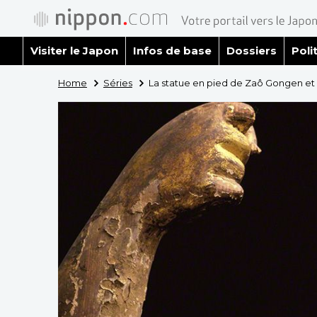
Visiter le Japon
Infos de base
Dossiers
Poli
Home
Séries
La statue en pied de Zaô Gongen et 