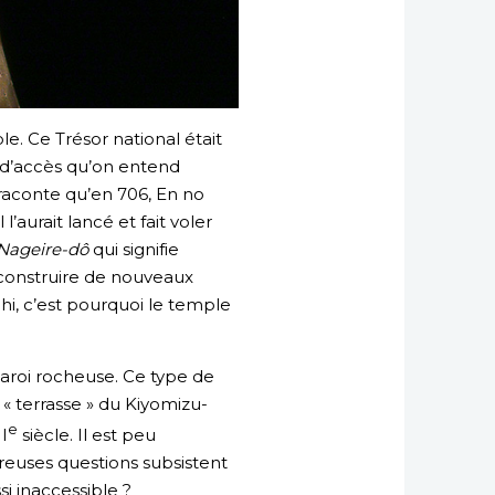
le. Ce Trésor national était
e d’accès qu’on entend
 raconte qu’en 706, En no
’aurait lancé et fait voler
Nageire-dô
qui signifie
t construire de nouveaux
hi, c’est pourquoi le temple
aroi rocheuse. Ce type de
 « terrasse » du Kiyomizu-
e
I
siècle. Il est peu
breuses questions subsistent
i inaccessible ?