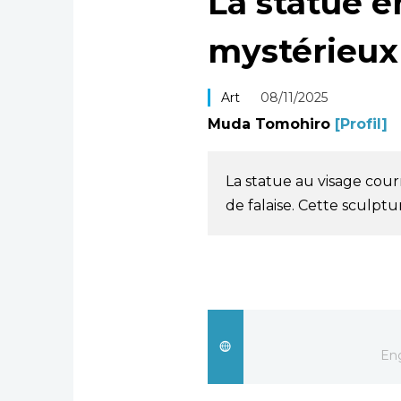
La statue e
mystérieux
Art
08/11/2025
Muda Tomohiro
[Profil]
La statue au visage cou
de falaise. Cette sculptur
Eng