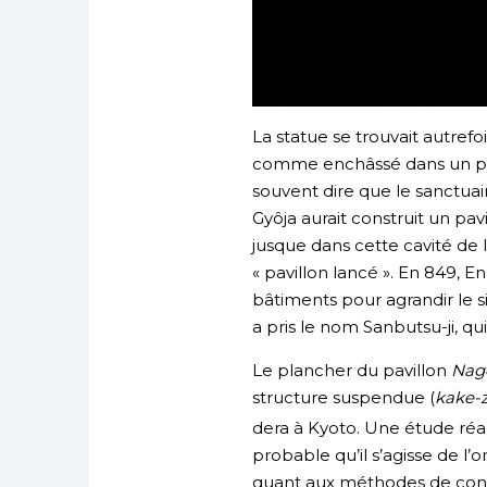
La statue se trouvait autrefo
comme enchâssé dans un pan d
souvent dire que le sanctuai
Gyôja aurait construit un pav
jusque dans cette cavité de 
« pavillon lancé ». En 849, E
bâtiments pour agrandir le s
a pris le nom Sanbutsu-ji, qu
Le plancher du pavillon
Nag
structure suspendue (
kake-
dera à Kyoto. Une étude réal
probable qu’il s’agisse de l’
quant aux méthodes de constr