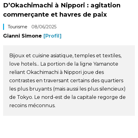
D’Okachimachi à Nippori : agitation
Société
commerçante et havres de paix
Culture
Tourisme
08/06/2025
Gianni Simone
[Profil]
Gastronomie
Bijoux et cuisine asiatique, temples et textiles,
Le japonais
love hotels... La portion de la ligne Yamanote
reliant Okachimachi à Nippori joue des
En plus
contrastes en traversant certains des quartiers
les plus bruyants (mais aussi les plus silencieux)
Données
de Tokyo. Le nord-est de la capitale regorge de
official SNS
recoins méconnus.
Séries
Personnages