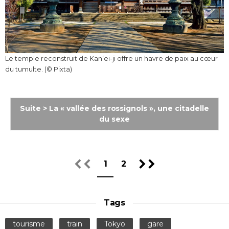
Le temple reconstruit de Kan’ei-ji offre un havre de paix au cœur
du tumulte. (© Pixta)
Suite > La « vallée des rossignols », une citadelle
du sexe
1
2
Tags
tourisme
train
Tokyo
gare