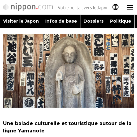
Visiter le Japon
Infos de base
Dossiers
Politique
日本語
English
简体字
Visiter le Japon
繁體字
Infos de base
Español
Dossiers
العربية
Politique
Русский
Une balade culturelle et touristique autour de la
Économie
ligne Yamanote