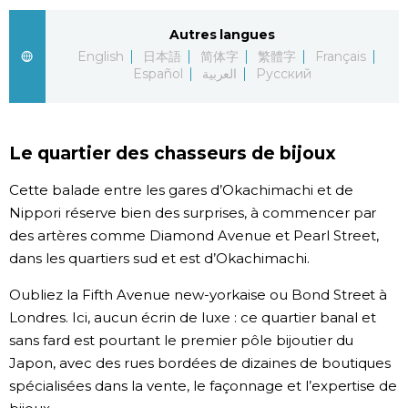
Chroniques
Autres langues
English
日本語
简体字
繁體字
Français
Español
العربية
Русский
Images
Vidéos
Le quartier des chasseurs de bijoux
Tokyo
Cette balade entre les gares d’Okachimachi et de
Nippori réserve bien des surprises, à commencer par
des artères comme Diamond Avenue et Pearl Street,
dans les quartiers sud et est d’Okachimachi.
Oubliez la Fifth Avenue new-yorkaise ou Bond Street à
Londres. Ici, aucun écrin de luxe : ce quartier banal et
sans fard est pourtant le premier pôle bijoutier du
Japon, avec des rues bordées de dizaines de boutiques
spécialisées dans la vente, le façonnage et l’expertise de