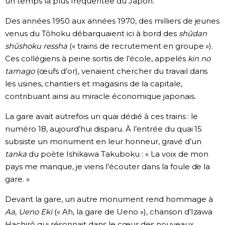
un temps la plus fréquentée du Japon.
Des années 1950 aux années 1970, des milliers de jeunes
venus du Tôhoku débarquaient ici à bord des
shûdan
shûshoku ressha
(« trains de recrutement en groupe »).
Ces collégiens à peine sortis de l’école, appelés
kin no
tamago
(œufs d’or), venaient chercher du travail dans
les usines, chantiers et magasins de la capitale,
contribuant ainsi au miracle économique japonais.
La gare avait autrefois un quai dédié à ces trains : le
numéro 18, aujourd’hui disparu. À l’entrée du quai 15
subsiste un monument en leur honneur, gravé d’un
tanka
du poète Ishikawa Takuboku : « La voix de mon
pays me manque, je viens l’écouter dans la foule de la
gare. »
Devant la gare, un autre monument rend hommage à
Aa, Ueno Eki
(« Ah, la gare de Ueno »), chanson d’Izawa
Hachirô qui résonnait dans le cœur des nouveaux