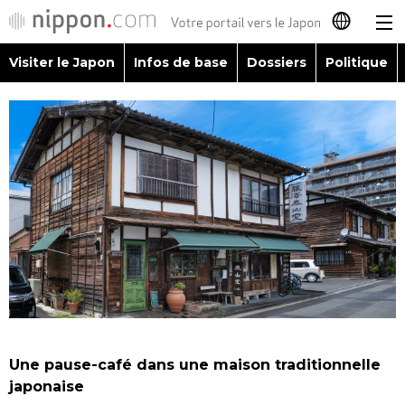
Visiter le Japon
Infos de base
Dossiers
Politique
日本語
English
简体字
Visiter le Japon
繁體字
Infos de base
Español
Dossiers
العربية
Politique
Русский
Une pause-café dans une maison traditionnelle
Économie
japonaise