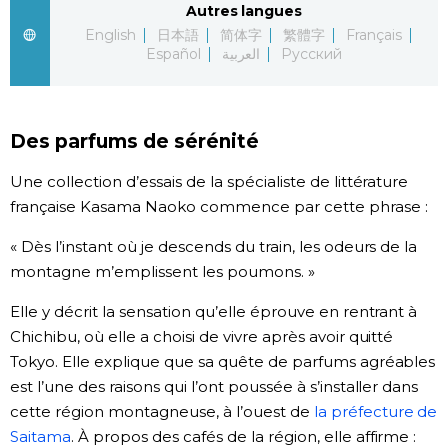
Autres langues
English
日本語
简体字
繁體字
Français
Chroniques
Español
العربية
Русский
Images
Des parfums de sérénité
Vidéos
Une collection d’essais de la spécialiste de littérature
française Kasama Naoko commence par cette phrase :
Tokyo
« Dès l’instant où je descends du train, les odeurs de la
montagne m’emplissent les poumons. »
Elle y décrit la sensation qu’elle éprouve en rentrant à
Chichibu, où elle a choisi de vivre après avoir quitté
Tokyo. Elle explique que sa quête de parfums agréables
est l’une des raisons qui l’ont poussée à s’installer dans
cette région montagneuse, à l’ouest de
la préfecture de
Saitama
. À propos des cafés de la région, elle affirme :