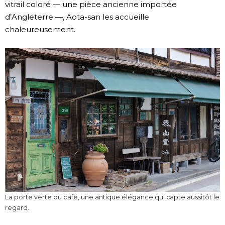
vitrail coloré — une pièce ancienne importée
d’Angleterre —, Aota-san les accueille
chaleureusement.
La porte verte du café, une antique élégance qui capte aussitôt le
regard.