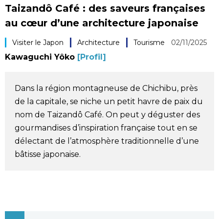
Taizandô Café : des saveurs françaises
Société
au cœur d’une architecture japonaise
Culture
Visiter le Japon
Architecture
Tourisme
02/11/2025
Kawaguchi Yôko
[Profil]
Gastronomie
Dans la région montagneuse de Chichibu, près
Le japonais
de la capitale, se niche un petit havre de paix du
nom de Taizandô Café. On peut y déguster des
En plus
gourmandises d’inspiration française tout en se
délectant de l’atmosphère traditionnelle d’une
Données
bâtisse japonaise.
official SNS
Séries
Personnages