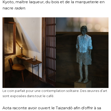
Kyoto, maître laqueur, du bois et de la marqueterie en
nacre
raden
.
Le coin parfait pour une contemplation solitaire. Des œuvres d’art
sont exposées dans tout le café.
Aota raconte avoir ouvert le Taizandô afin d’offrir à sa