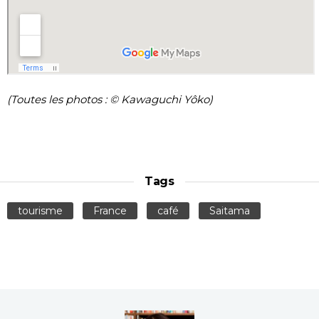
(Toutes les photos : © Kawaguchi Yôko)
Tags
tourisme
France
café
Saitama